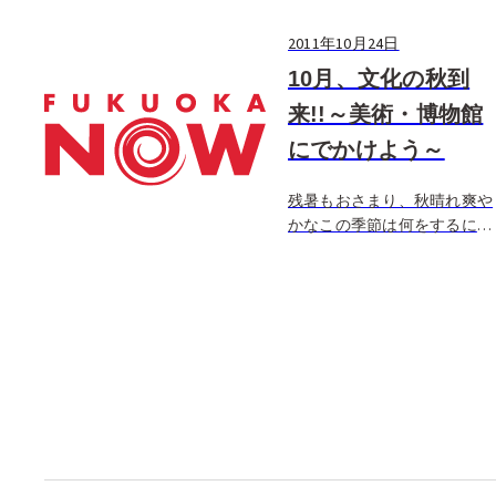
2011年10月24日
10月、文化の秋到
来!!～美術・博物館
にでかけよう～
残暑もおさまり、秋晴れ爽や
かなこの季節は何をするにも
快適。日本ではこの時期、
「読書の秋」「スポーツの
秋」などいろんな「秋」とか
こつけて様々なイベントが開
催されるけど、特に今年はビ
ッグなイベントてんこ盛りの
「文化の秋」に大 […]