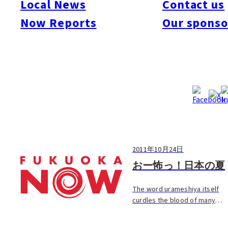
Local News
Contact us
Now Reports
Our sponso
2011年10月24日
おー怖っ！日本の夏
The word urameshiya itself
curdles the blood of many
Japanese. Roughly meaning
‘reproachful,’ it i […]