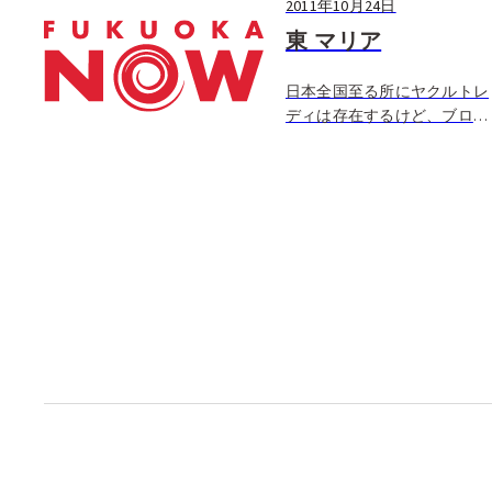
2011年10月24日
東 マリア
日本全国至る所にヤクルトレ
ディは存在するけど、ブロン
ドヘア−のヤクルトレディは
めったにお目にかかれない。