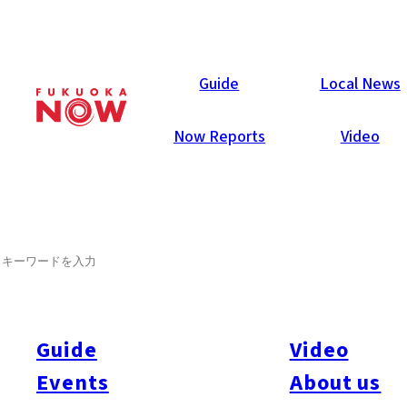
Articles
Guide
Local News
Now Reports
Video
SEARCH
Guide
Video
Events
About us
All