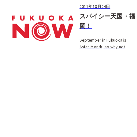
2011年10月24日
スパイシー天国・福
岡！
September in Fukuoka is
Asian Month, so why not
explore one of Asia’s hottest
attractions-spicy food. Ou
[…]