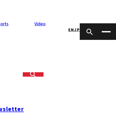
orts
Video
EN
JP
sletter