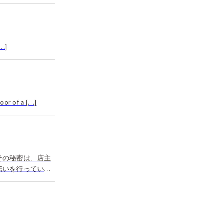
[…]
oor of a […]
その秘密は、店主
伝いを行っていた