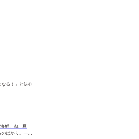
溢れるバイキング
異なるユニークな
になる！」と決心
、海鮮、肉、豆
ものばかり。一皿