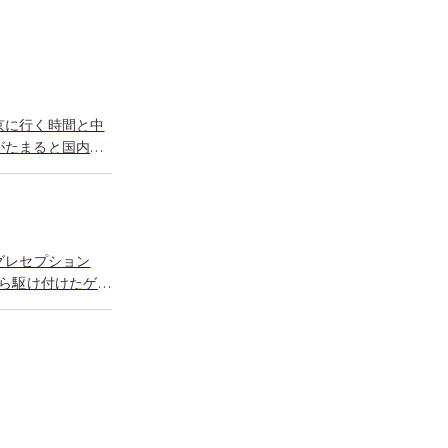
京に行く時間と中
がたまると国内よ
グレセプション
から駆け付けたゲス