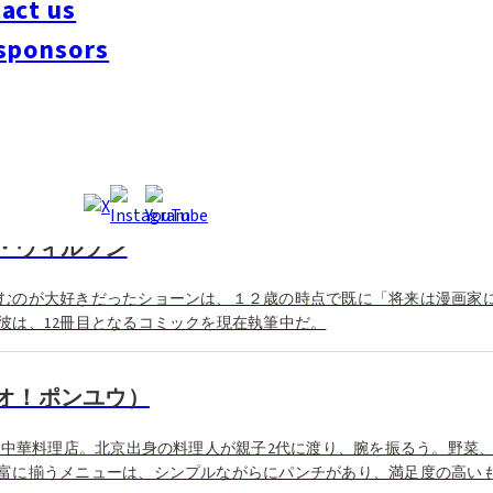
act us
sponsors
 アレッタ・プレミアム
キング”と“料理で世界一周”をコンセプトにしたエンターテイメント性
フリカ、アジアなど、五大陸をイメージした店内は、それぞれに趣が
・ウィルソン
むのが大好きだったショーンは、１２歳の時点で既に「将来は漫画家
彼は、12冊目となるコミックを現在執筆中だ。
オ！ポンユウ）
人気中華料理店。北京出身の料理人が親子2代に渡り、腕を振るう。野菜
富に揃うメニューは、シンプルながらにパンチがあり、満足度の高い