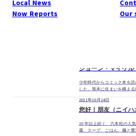
Local News
Cont
Now Reports
Our 
2011年10月24日
ザ・ワールドグルメ
“大人が飲んで楽しめるバイ
レストラン。ヨーロッパ、ア
つくり。 […]
2011年10月24日
ショーン・マイケル
少年時代からコミック本を読
した。熊本に住まいを構える
2011年10月24日
您好！朋友（ニイハ
20 年以上続く、六本松の
腐、スープ、ごはん、麺と豊