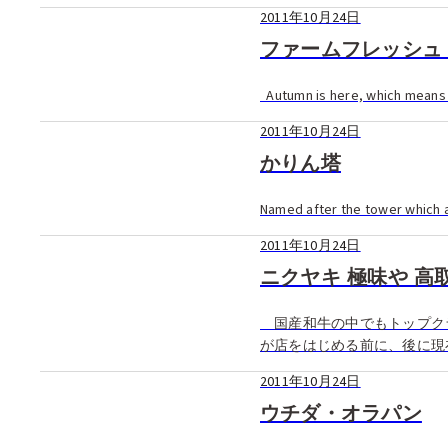
のボリュー […]
2011年10月24日
ファームフレッシュ
Autumn is here, which means i
2011年10月24日
かりん塔
Named after the tower which ap
2011年10月24日
ニクヤキ 極味や 高
国産和牛の中でもトップク
が店をはじめる前に、後に現
ことがきっか […]
2011年10月24日
ウチダ・オラパン