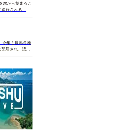
:30から始まるこ
に進行される。
。今年も世界各地
に配属され、語学