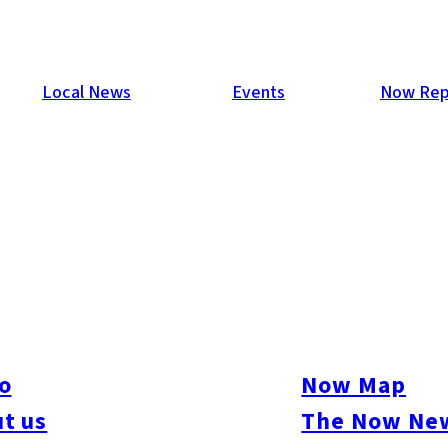
Local News
Events
Now Rep
o
Now Map
t us
The Now New