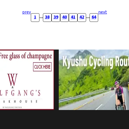
prev
next
...
...
1
38
39
40
41
42
64