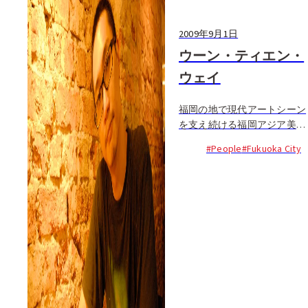
2009年9月1日
ウーン・ティエン・
ウェイ
福岡の地で現代アートシーン
を支え続ける福岡アジア美術
トリエンナーレ。記念すべき
#People
#Fukuoka City
4回目を迎える今年は、来福
して間もない若きアジア人ア
ーティスト、ティエンが注目
をあびている。観衆の目を引
こうとする多くの現代アート
の中において、彼の作品は見
る人に与えるものがあるとい
う点でも人を惹き付けなが
ら、『Fukuoka Really Really
Free Market』と...