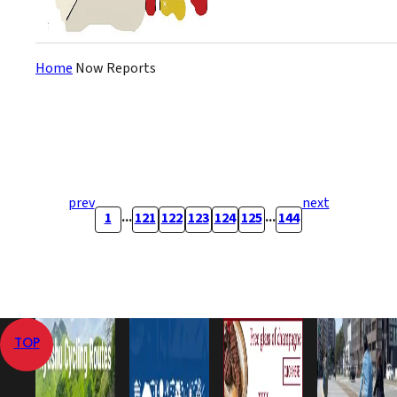
そう、ここはお客様が神様の
国、日本なんだ！
Home
Now Reports
prev
next
...
...
1
121
122
123
124
125
144
TOP