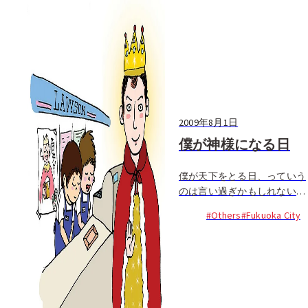
2009年8月1日
僕が神様になる日
僕が天下をとる日、っていう
のは言い過ぎかもしれないけ
ど、少なくともそんな気分を
#Others
#Fukuoka City
味わうためについ通ってしま
うんだ。コンビニやレストラ
ンなどお客様サービスを提供
する場に足を踏み入れた途端
に響き渡る「いらっしゃいま
せ！」の声を聞くために...。