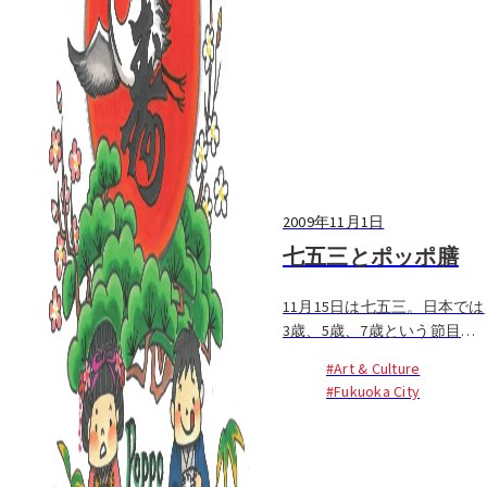
2009年11月1日
七五三とポッポ膳
11月15日は七五三。日本では
3歳、5歳、7歳という節目に
子どもの成長をお祝いする風
#Art & Culture
習があります。全国各地の神
#Fukuoka City
社で、正装した子どもたちと
お父さん、お母さん、おじい
ちゃん、おばあちゃんがお参
りしている姿を見ることがで