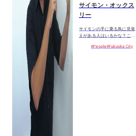
サイモン・オックス
リー
サイモンの手に乗る鳥に見覚
えがある人はいるかな？この
鳥、単なる鳥どころか、今話
#People
#Fukuoka City
題のTwitterのwebサイトで誰
もが目にする世界的にも有名
な鳥のイラストなのだ。だっ
たらスゴく良い取引が出来た
んじゃ？なんて下世話なこと
を勝手に想像しちゃうのが凡
人の脳みそなんだけど、自分
で作ったイラストや写真を掲
載・販売できるwebサイトで
の取引だったそうで...