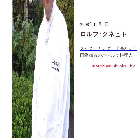
2009年12月1日
ロルフ･クネヒト
スイス、カナダ、上海という
国際都市のホテルで料理人と
してのキャリアを積み、満を
#People
#Fukuoka City
持して福岡の地に降り立った
ロルフ。グランド・ハイアッ
ト・福岡の総料理長に就任し
た彼は、両親共にホテルの調
理界で活躍する料理人一家で
育った。英・仏・伊・独の４
カ国語を操り、74人のチーム
内スタッフをまとめ、メニュ
ー改善にも情熱を注ぎ...