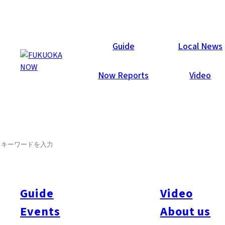
Now Reports
Guide
Local News
Now Reports
Video
SEARCH
Guide
Video
Events
About us
All
#Itoshima Now
#Accommodations
#Shitto
#Travel
#Activity