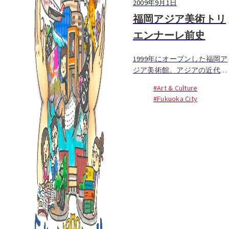
2009年9月1日
福岡アジア美術トリ
エンナーレ前史
1999年にオープンした福岡ア
ジア美術館。アジアの近代・
現代美術作品を系統的に収集
#Art & Culture
し、展示している世界でただ
#Fukuoka City
一つの美術館。この美術館と
トリエンナーレが始まること
になったのは、1979年に大濠
公園に開館した福岡市美術館
がオープン以来開催してきた
「アジア美術展」がきっかけ
です。