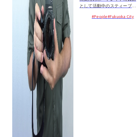
として活動中のスティーブン
は、ドキュメンタリーの写真
#People
#Fukuoka City
撮影にも情熱を注いでいる。
福岡の都市デザインやライフ
スタイルに魅せられ、街中で
ストリート写真や建築物など
を撮り続けている。以前住ん
でいたゴールドコーストで
は、サーフィンをはじめとす
るアウトドアスポーツを楽し
んでいたけれど、ここ福岡に
来て自転車にハマり、カメラ
片手に福岡周辺ならどこで...