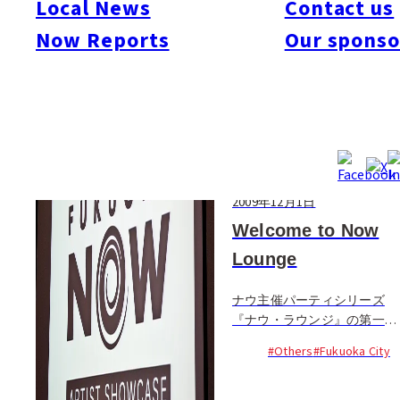
Local News
Contact us
#Art & Culture
#Beauty & Health
#Business
#Events
#Food & Drink
#Places
Now Reports
Our sponso
#People
#Shopping
#Things To Do
#Others
2009年12月1日
Welcome to Now
Lounge
ナウ主催パーティシリーズ
『ナウ・ラウンジ』の第一弾
は、福岡で活躍する外国人ク
#Others
#Fukuoka City
リエイターらをゲストに迎え
て行われた一夜限りのスタイ
リッシュナイト。