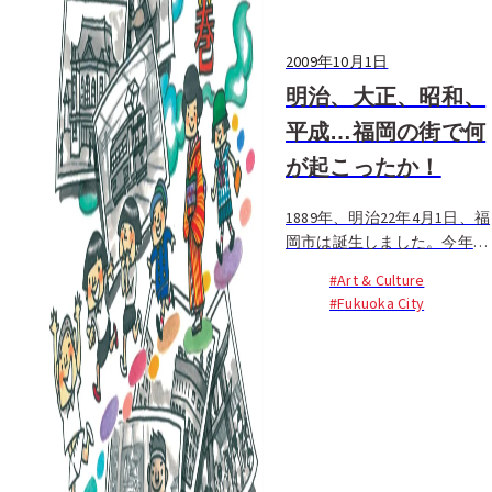
2009年10月1日
明治、大正、昭和、
平成…福岡の街で何
が起こったか！
1889年、明治22年4月1日、福
岡市は誕生しました。今年、
市制施行120年を迎えた福岡
#Art & Culture
市の歩みを振り返る展覧会が
#Fukuoka City
福岡市博物館で行われていま
す。展覧会の名前は「福岡近
代絵巻」。福岡市が誕生した
ときは人口50,847人、現在の
中央区の一部と博多区の一部
が一緒になった小さな市でし
た。