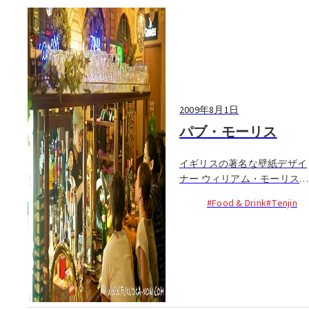
2009年8月1日
パブ・モーリス
イギリスの著名な壁紙デザイ
ナー ウィリアム・モーリス
とキュートなモーターカー
#Food & Drink
#Tenjin
「モーリスミニ」から名前を
とった、イギリス式パブ、モ
ーリス。店内はイギリスのパ
ブを思わせる内装で、茶系に
統一された木製のテーブルや
椅子が、やってくるお客さん
をホッとさせてくれる。