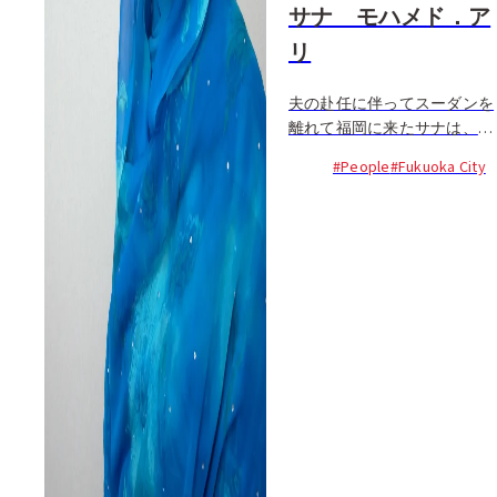
サナ モハメド．ア
リ
夫の赴任に伴ってスーダンを
離れて福岡に来たサナは、大
好きな２つのスキルを磨くこ
#People
#Fukuoka City
とができずにいた。ひとつは
彼女が従事していた獣医師と
しての技術、そしてもうひと
つは友だちに故郷の味を堪能
させること。そこでサナは獣
医師の仕事復帰より先に...