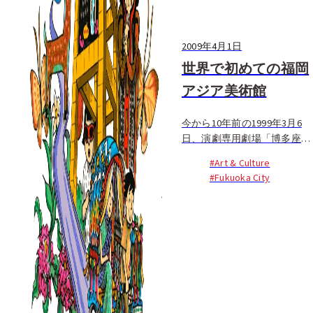
2009年4月1日
世界で初めての福岡
アジア美術館
今から10年前の1999年3月6
日、演劇専用劇場「博多座」
の隣にある博多リバレインセ
#Art & Culture
ンタービルに福岡アジア美術
#Fukuoka City
館が誕生しました。アジアの
近現代美術を系統的に収集し
展示する世界で初めての美術
館です。アジア21カ国・地域
の多様なジャンルの約2,300
点に及ぶコレクションは...