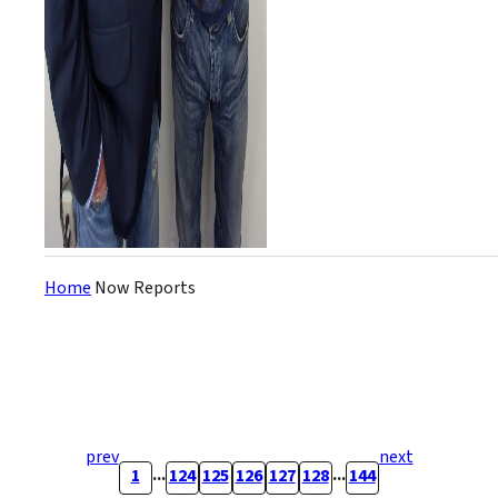
Home
Now Reports
prev
next
...
...
1
124
125
126
127
128
144