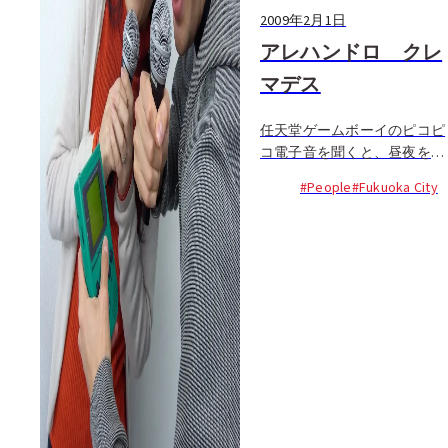
2009年2月1日
アレハンドロ クレ
マデス
任天堂ゲームボーイのピコピ
コ電子音を聞くと、昼夜を問
わずゲームに没頭した記憶が
#People
#Fukuoka City
蘇るナウ読者も多いはず。こ
の平成元年生まれの懐かしい
ゲーム機も、クリエイティブ
なアレハンドロの手にかかる
と...