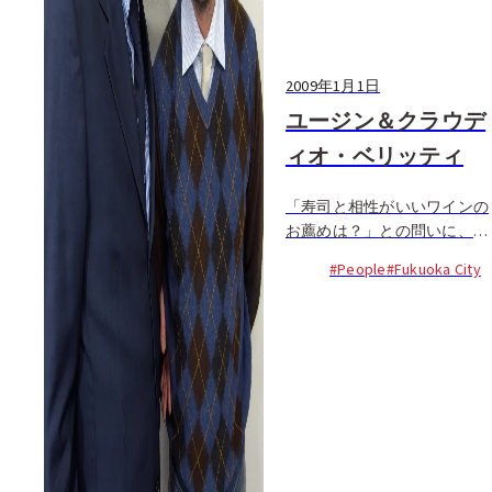
2009年1月1日
ユージン＆クラウデ
ィオ・ベリッティ
「寿司と相性がいいワインの
お薦めは？」との問いに、ク
ラウディオは容易な答えを出
#People
#Fukuoka City
さない。「ワインは極めて個
人的なものだし、常に情熱的
であるべき。」そう考えるワ
イン商のベリッティ兄弟は、
30年近くアジアやオセアニア
へイタリアのワインを輸出す
る...