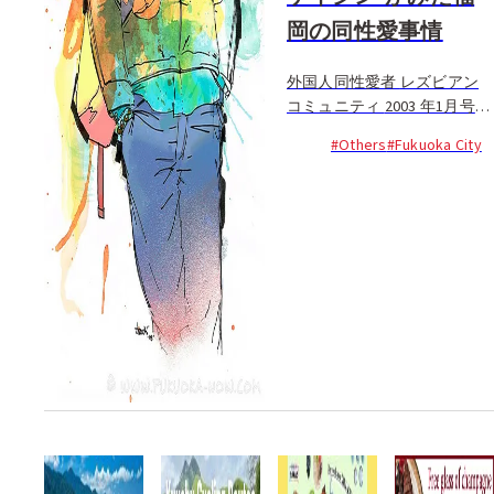
岡の同性愛事情
外国人同性愛者 レズビアン
コミュニティ 2003 年1月号の
特集で多くの反響をよんだ
#Others
#Fukuoka City
『福岡のゲイ事情』。