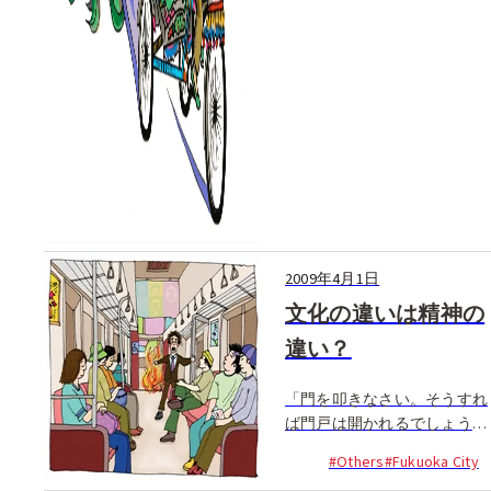
2009年4月1日
文化の違いは精神の
違い？
「門を叩きなさい。そうすれ
ば門戸は開かれるでしょう」
私は日曜学校に真面目に通う
#Others
#Fukuoka City
ような子ではなかったけれ