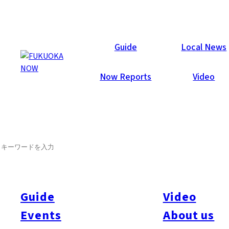
Now Reports
Guide
Local News
Now Reports
Video
SEARCH
Guide
Video
Events
About us
All
#Itoshima Now
#Accommodations
#Shitto
#Travel
#Activity