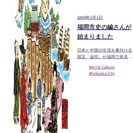
2009年2月1日
福岡市史の編さんが
始まりました
日本と中国の交流を裏付ける
国宝「金印」が福岡で発見さ
れたことが象徴するように、
#Art & Culture
福岡・博多の歴史は、日本と
#Fukuoka City
アジアとの交流の歴史そのも
のでもあります。