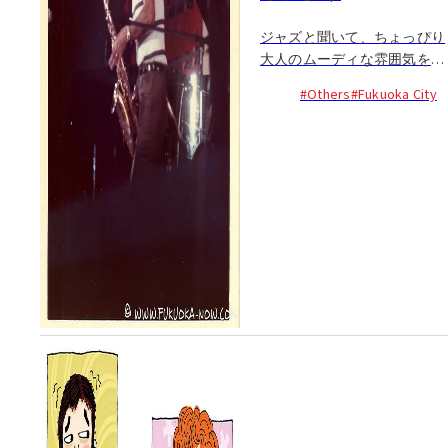
ジャズと聞いて、ちょっぴり
大人のムーディな雰囲気を想
像してしまう君も、街角での
#Others
#Fukuoka City
賑やかなジャズフェスティバ
ルを思い起こすあなたも、福
岡在住のオーストラリア人が
見た日本、そして福岡のジャ
ズシーンについてどう感じる
かな？