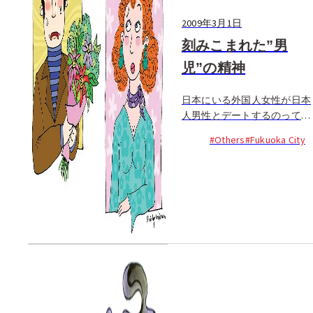
2009年3月1日
刻みこまれた”男
児”の精神
日本にいる外国人女性が日本
人男性とデートするのって、
合気道の有段者や茶道の師匠
#Others
#Fukuoka City
になるよりよっぽど難しいの
よ。最初はいい感じなんだけ
ど、結局はつきあうことを諦
めてしまうの。それで日本人
の彼氏がいない自分の状況を
「クラブで自由に踊れるし」
とか...