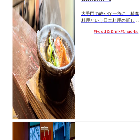
大手門の静かな一角に、精進
料理という日本料理の新しい
可能性を感じさせる店「すず
#Food & Drink
#Chuo-ku
な」が誕生しました...