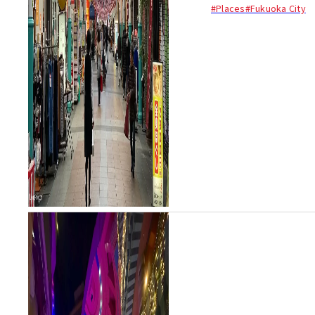
#Places
#Fukuoka City
違う魅力があり、とりわけ年
末やお正月の準備に欠かせな
い場所です...