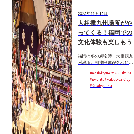
2025年11月12日
大相撲九州場所がや
ってくる！福岡での
文化体験も楽しもう
福岡の冬の風物詩・大相撲九
州場所。相撲部屋が各地に設
置され、街中で力士たちを見
#Activity
#Art & Culture
かけるようになると、福岡の
#Events
#Fukuoka City
人々は冬の始まりを実感しま
#Kitakyushu
す...