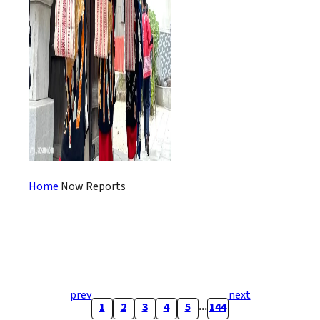
Home
Now Reports
prev
next
...
1
2
3
4
5
144