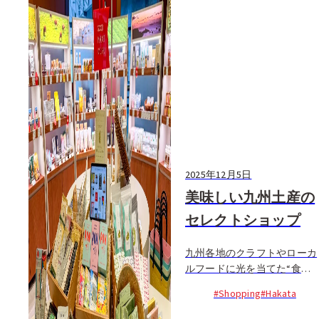
2025年12月5日
美味しい九州土産の
セレクトショップ
九州各地のクラフトやローカ
ルフードに光を当てた“食べ
られるお土産”の専門店、
#Shopping
#Hakata
GOOD MARKET KYUSHU...