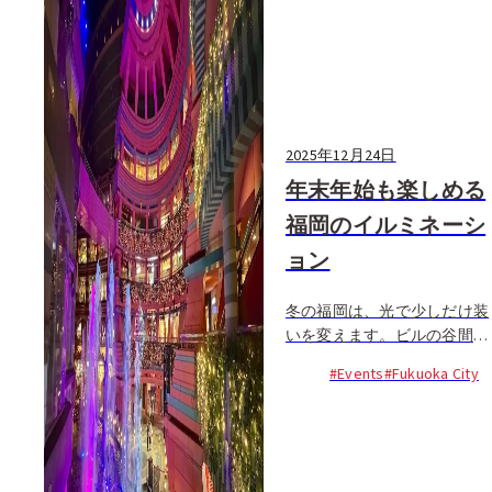
2025年12月24日
年末年始も楽しめる
福岡のイルミネーシ
ョン
冬の福岡は、光で少しだけ装
いを変えます。ビルの谷間や
水辺のプロムナード、日中は
#Events
#Fukuoka City
何気なく通り過ぎる場所も、
日が落ちると静かにきらめき
はじめます...