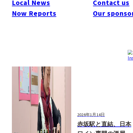
Local News
Contact us
#Art & Culture
#Beauty & Health
#Business
#Events
#Food & Drink
#Places
Now Reports
Our sponso
#People
#Shopping
#Things To Do
#Others
2026年1月14日
赤坂駅と直結、日本