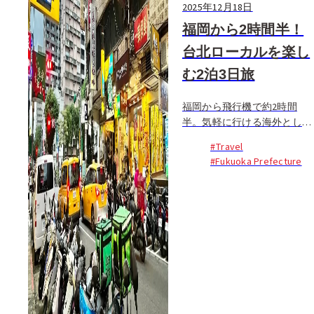
2025年12月18日
福岡から2時間半！
台北ローカルを楽し
む2泊3日旅
福岡から飛行機で約2時間
半。気軽に行ける海外として
人気の台湾・台北は、街歩き
#Travel
もグルメも“ローカルの楽し
#Fukuoka Prefecture
さ”がぎゅっと詰まった都市
です...