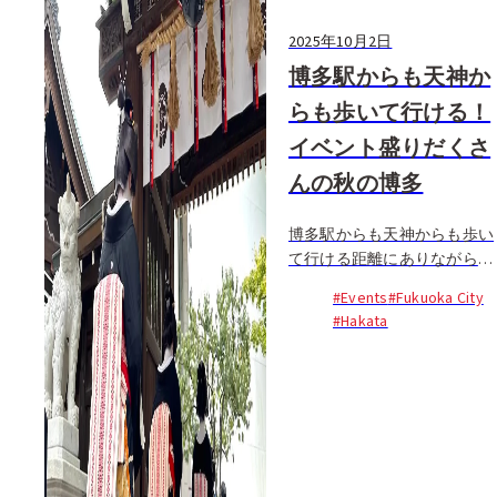
2025年10月2日
博多駅からも天神か
らも歩いて行ける！
イベント盛りだくさ
んの秋の博多
博多駅からも天神からも歩い
て行ける距離にありながら、
古い街並みや人情味あふれる
#Events
#Fukuoka City
商店が残る博多は、ゆっくり
#Hakata
歩いて楽しみたいエリアで
す...