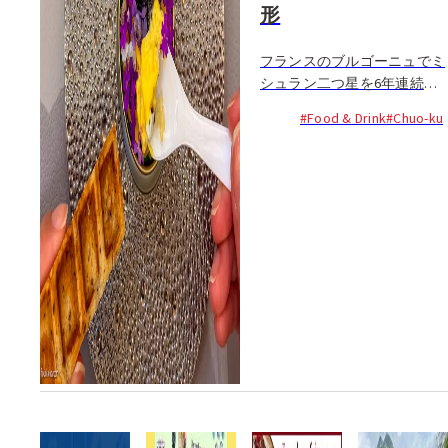
形
フランスのブルゴーニュでミ
シュラン二つ星を6年連続獲
得したフランス料理店のオー
#Food & Drink
#Chuo-ku
ナーシェフ濵野 雅文さん
が、故郷の福岡にて新たにレ
ストランをオープンしまし
た...