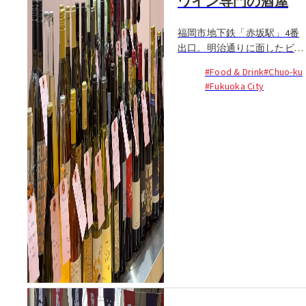
ワイン専門の酒屋
福岡市地下鉄「赤坂駅」4番
出口。明治通りに面したビル
の地下1階に、日本ワイン専
#Food & Drink
#Chuo-ku
門の酒屋 sunsun（さんさ
#Fukuoka City
ん） がある...