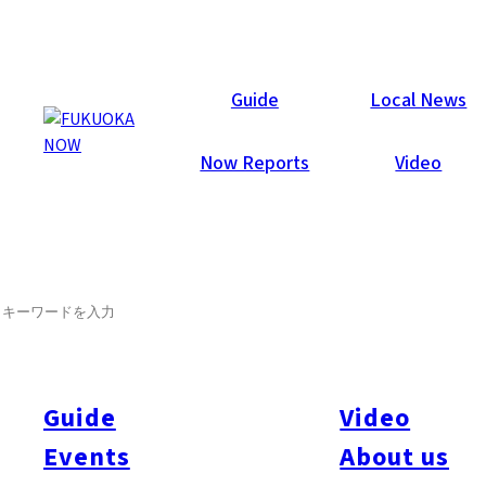
Now Reports
Guide
Local News
Now Reports
Video
SEARCH
Guide
Video
Events
About us
All
#Itoshima Now
#Accommodations
#Shitto
#Travel
#Activity