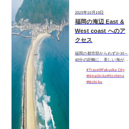
2025年10月10日
福岡の海辺 East &
West coast へのア
クセス
福岡の都市部からわずか30～
40分の距離に、美しい海が広
がる北崎・二見ヶ浦エリア
#Travel
#Fukuoka City
（West Coast）と志賀島エリ
#Higashi-ku
#Itoshima
ア（East Coast）がありま
#Nishi-ku
す...