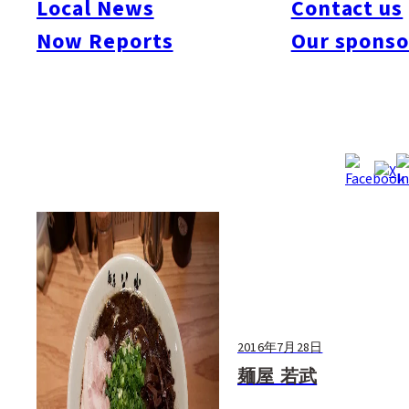
Local News
Contact us
#Nakasu
#Momochi / Nishijin
#Chuo-ku
#Hakata-ku
#Higashi-ku
#Jonan-ku
Now Reports
Our sponso
#Minami-ku
#Nishi-ku
#Sawara-ku
#Dazaifu
#Itoshima
#Kitakyushu
#Kurume
#Munakata
#Nokonoshima
#Yame
#Yanagawa
#Kagoshima Prefecture
#Amami
#Ibusuki
#Sakurajima
#Yakushima
#Kumamoto Prefecture
#Amakusa
#Aso
#Kumamoto City
#Kurokawa
#Miyazaki Prefecture
#Gokase
#Nichinan
#Takachiho
#Nagasaki Prefecture
#Nagasaki City
#Sasebo
#Unzen
#Oita Prefecture
#Beppu
#Hita
#Kuju
#Yufuin
#Saga Prefecture
#Arita
#Hasami
#Karatsu
#Saga City
#Takeo
#Ureshino
2016年7月28日
麺屋 若武