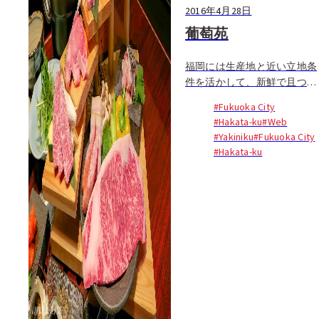
2016年4月28日
葡萄苑
福岡には生産地と近い立地条
件を活かして、新鮮で且つ、
生産者との関係を大切に食材
#Fukuoka City
を提供する質の高い飲食店が
#Hakata-ku
#Web
増えている。ここ葡萄苑も、
#Yakiniku
#Fukuoka City
生産者との信頼や地産地消の
#Hakata-ku
フィロソフィーを大切にして
いるレストランの一つだ...