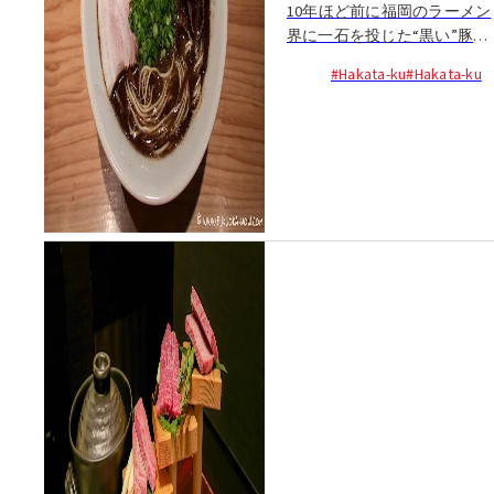
10年ほど前に福岡のラーメン
界に一石を投じた“黒い”豚骨
ラーメン。マー油と呼ばれる
#Hakata-ku
#Hakata-ku
焦がしニンニク油を豚骨スー
プと合わせる一杯で、熊本が
発祥とされている...