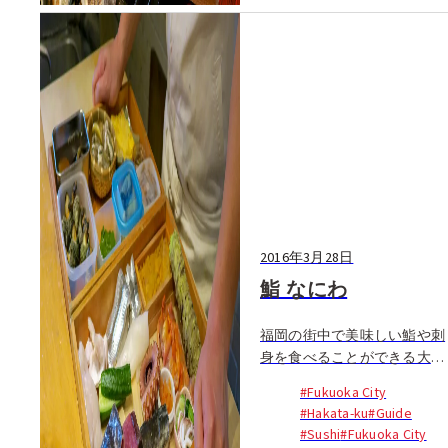
2016年3月28日
鮨 なにわ
福岡の街中で美味しい鮨や刺
身を食べることができる大き
なポイントの一つは流通の良
#Fukuoka City
さ。漁港も市場も都心部から
#Hakata-ku
#Guide
近く、水揚げされたばかりの
#Sushi
#Fukuoka City
魚介が新鮮なまま食卓に届く