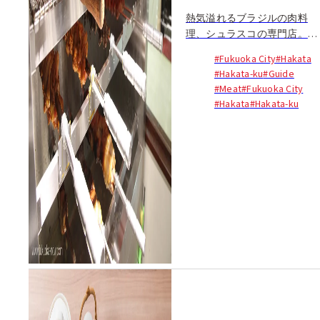
熱気溢れるブラジルの肉料
理、シュラスコの専門店。店
内に一歩足を踏み入れると、
#Fukuoka City
#Hakata
漂う肉の芳香で食指が途端に
#Hakata-ku
#Guide
動きだす。...
#Meat
#Fukuoka City
#Hakata
#Hakata-ku