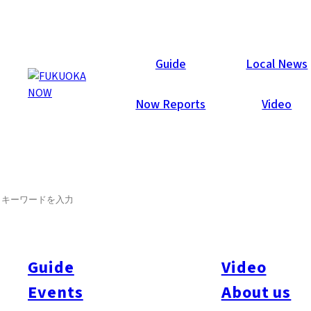
Now Reports
Guide
Local News
Now Reports
Video
SEARCH
Guide
Video
Events
About us
All
#Arita
#Kyushu
#Fukuoka Prefecture
#Fukuoka City
#Tenjin
#Hakata