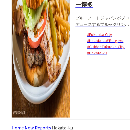
ー博多
ブルーノートジャパンがプロ
デュースするブルックリンパ
ーラー博多。屋号通り、多く
#Fukuoka City
の人種が生活するNYの下町ブ
#Hakata-ku
#Burgers
ルックリンがコンセプトだ...
#Guide
#Fukuoka City
#Hakata-ku
Home
Now Reports
Hakata-ku