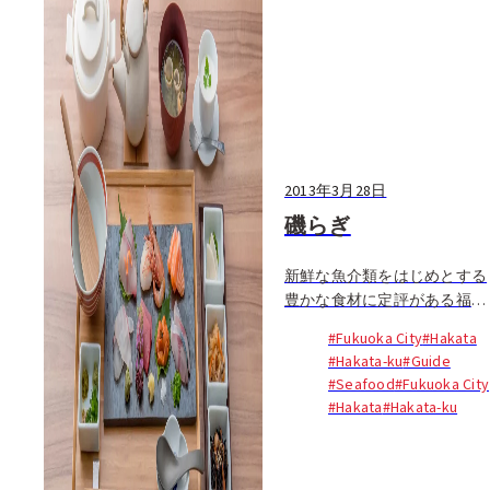
2013年3月28日
磯らぎ
新鮮な魚介類をはじめとする
豊かな食材に定評がある福岡
は、飲食店のレベルが日本国
#Fukuoka City
#Hakata
内の中でも高いといわれてい
#Hakata-ku
#Guide
る。味、店員のサービス、イ
#Seafood
#Fukuoka City
ンテリア、そして価格が評価
#Hakata
#Hakata-ku
されて満足感に繋がるのだ
が、...