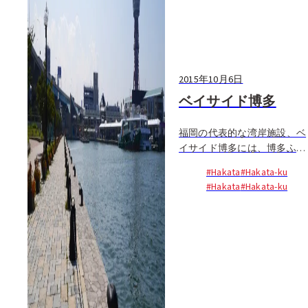
2015年10月6日
ベイサイド博多
福岡の代表的な湾岸施設、ベ
イサイド博多には、博多ふ頭
旅客ターミナルと一体化した
#Hakata
#Hakata-ku
複合商業施設「ベイサイドプ
#Hakata
#Hakata-ku
レイス博多」や、新鮮な食材
が揃う「湾岸市場」、地下
800mから湧き出る天然温泉
施設「波葉の湯」
（9:00~25:00）などが様々な
スポットが集まっている。中
でも博多港のシンボル、博多
ポートタワー（10:00 ~