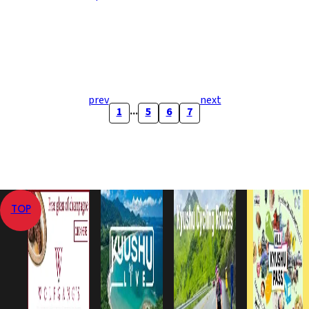
prev
next
...
1
5
6
7
TOP