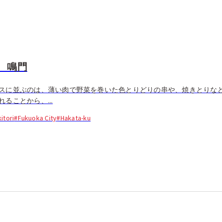
 鳴門
スに並ぶのは、薄い肉で野菜を巻いた色とりどりの串や、焼きとりなど
ることから、...
itori
#Fukuoka City
#Hakata-ku