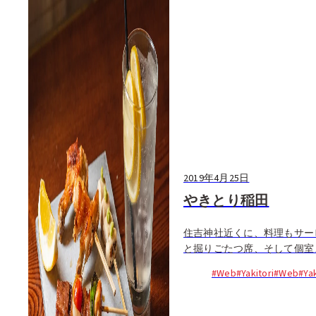
2019年4月25日
やきとり稲田
住吉神社近くに、料理もサー
と掘りごたつ席、そして個室
理を味わうのに適した環境だ
#Web
#Yakitori
#Web
#Yak