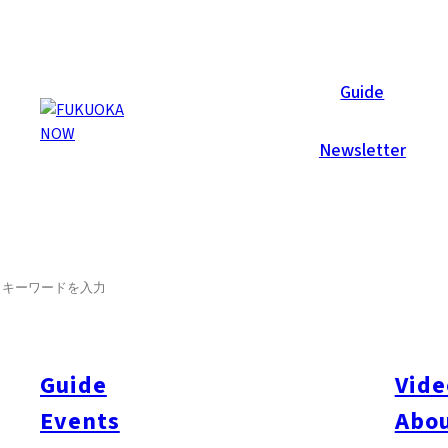
Now Reports
Guide
Newsletter
SEARCH
Guide
Vide
Events
Abou
All
#itoshimatrip
#fukuokagourmet
#bakeryItoshima
#livestream
#Kyushu L