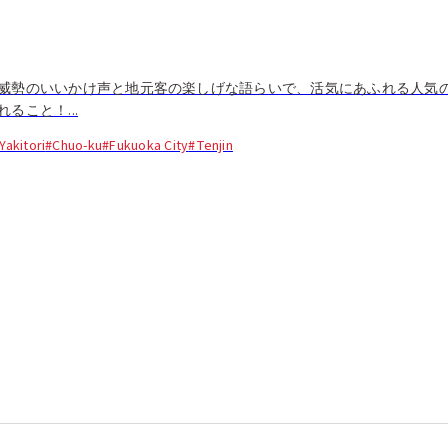
威勢のいいかけ声と地元客の楽しげな語らいで、活気にあふれる人気
ること！...
Yakitori
#Chuo-ku
#Fukuoka City
#Tenjin