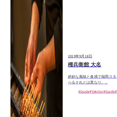
2019年9月18日
権兵衛館 大名
絶妙な風味と食感で福岡スタ
べるそれとは異なり、...
#Guide
#Yakitori
#Guide
#