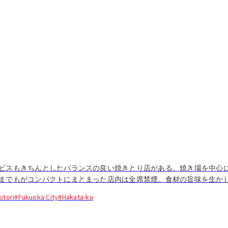
ビスもきちんとしたバランスの良い焼きとり店がある。焼き場を中心
までもがコンパクトにまとまった店内は全席禁煙。食材の旨味を生か
。九州産の旬の食材を中心にメニューは構成され、焼きとりには...
itori
#Fukuoka City
#Hakata-ku