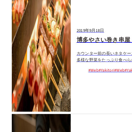
2019年9月18日
博多やさい巻き串屋
カウンター前の長いネタケー
多様な野菜をたっぷり食べられ
#Web
#Yakitori
#Web
#Yak