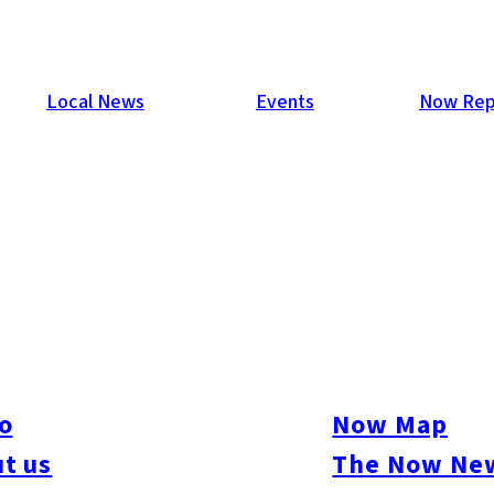
Local News
Events
Now Rep
o
Now Map
t us
The Now New
ive
#sports
#sweets
#cycling
#farm
#coffee
#itoshimafood
#itoshimadrive