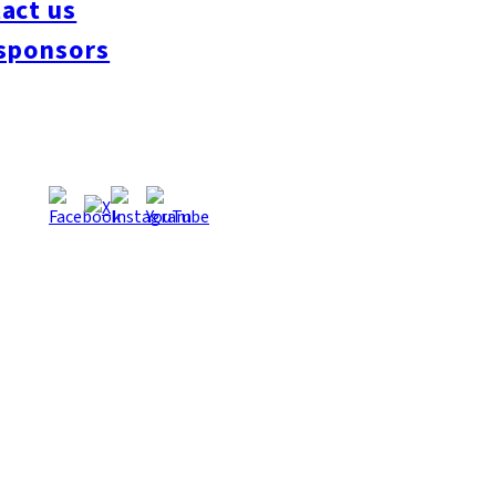
act us
#interview
#krt
#Canada Day
#discussion
#expats
#Community
#roundtable
sponsors
oeseipan
#糸島ベーカリー
#糸島グルメ
#福岡グルメ
#Yamakasa
#Burgers
es
#Summer
#Ramen
#Outdoors
#Healthy
#Flowers
#Festival
#forum
#Mea
#Yakitori
#architecture
#Dance Clubs
#Bars
#Craft Beer
#Pubs
#Buffet
#Piz