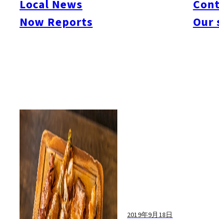
Local News
Cont
#itoshimacafe
#itoshimalife
#糸島カフェ
#糸島ドライブ
#糸島
#itoshima
Now Reports
Our 
#itoshimanow
#canada
#itoshimalunch
#itoshima lunch
#fukuokanow
#okuz
#Guide
#travel
#Fukuoka Topics
#shochu
#sake
#gourmet
#Yakiniku
#Noodl
#fashion
#wine
#momochi
#baseball
#corona
#Softbank Hawks
#Vegetarian
#Local
2019年9月18日