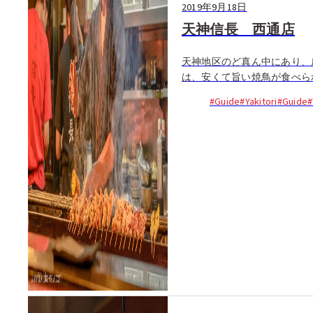
2019年9月18日
天神信長 西通店
天神地区のど真ん中にあり、
は、安くて旨い焼鳥が食べられ
#Guide
#Yakitori
#Guide
#