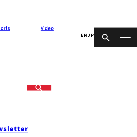
orts
Video
EN
JP
sletter
#糸島ランチ