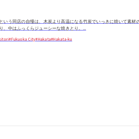
という同店の自慢は、木炭より高温になる竹炭でいっきに焼いて素材
、中はふっくらジューシーな焼きとり。...
itori
#Fukuoka City
#Hakata
#Hakata-ku