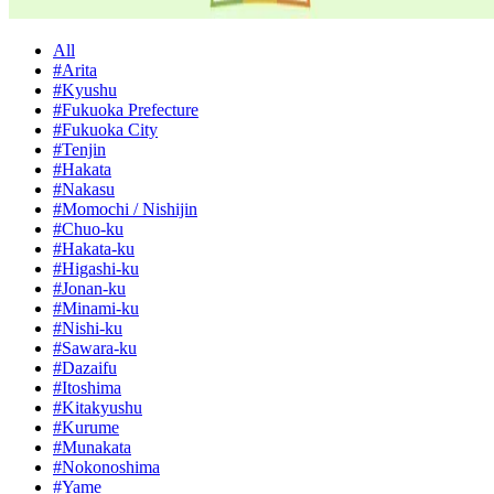
All
#Arita
#Kyushu
#Fukuoka Prefecture
#Fukuoka City
#Tenjin
#Hakata
#Nakasu
#Momochi / Nishijin
#Chuo-ku
#Hakata-ku
#Higashi-ku
#Jonan-ku
#Minami-ku
#Nishi-ku
#Sawara-ku
#Dazaifu
#Itoshima
#Kitakyushu
#Kurume
#Munakata
#Nokonoshima
#Yame