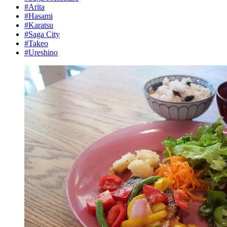
#Arita
#Hasami
#Karatsu
#Saga City
#Takeo
#Ureshino