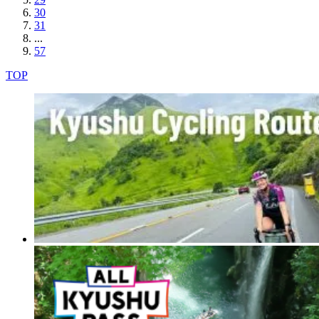
30
31
...
57
TOP