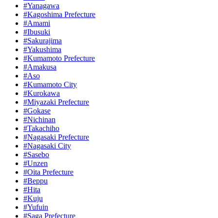
#Yanagawa
#Kagoshima Prefecture
#Amami
#Ibusuki
#Sakurajima
#Yakushima
#Kumamoto Prefecture
#Amakusa
#Aso
#Kumamoto City
#Kurokawa
#Miyazaki Prefecture
#Gokase
#Nichinan
#Takachiho
#Nagasaki Prefecture
#Nagasaki City
#Sasebo
#Unzen
#Oita Prefecture
#Beppu
#Hita
#Kuju
#Yufuin
#Saga Prefecture