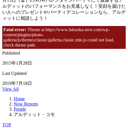
月13日（金）のNOWバレンタインパーティにて披露するア
ルディットのパフォーマンスをお見逃しなく！笑顔を届けた
い人へのプレゼントやパーティデコレーションなら、アルデ
ィットに相談しよう！
Category
Fatal error:
Theme at https://www.fukuoka-now.com/wp-
content/plugins/photo-
People
galleria/js/themes/classic/galleria.classic.min.js could not load,
Fukuoka City
check theme path.
Published
2015年1月28日
Last Updated
2019年7月18日
View All
Home
Now Reports
People
アルディット・コモ
TOP