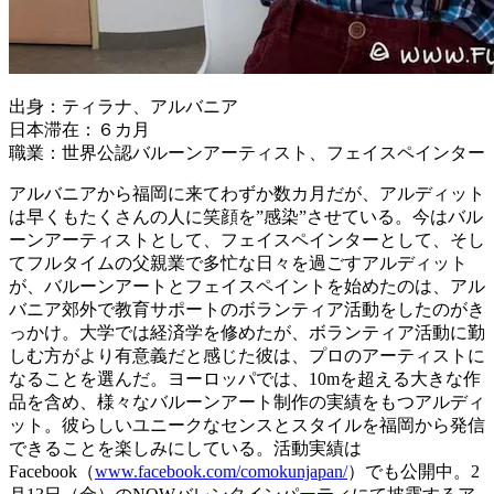
出身：ティラナ、アルバニア
日本滞在：６カ月
職業：世界公認バルーンアーティスト、フェイスペインター
アルバニアから福岡に来てわずか数カ月だが、アルディット
は早くもたくさんの人に笑顔を”感染”させている。今はバル
ーンアーティストとして、フェイスペインターとして、そし
てフルタイムの父親業で多忙な日々を過ごすアルディット
が、バルーンアートとフェイスペイントを始めたのは、アル
バニア郊外で教育サポートのボランティア活動をしたのがき
っかけ。大学では経済学を修めたが、ボランティア活動に勤
しむ方がより有意義だと感じた彼は、プロのアーティストに
なることを選んだ。ヨーロッパでは、10mを超える大きな作
品を含め、様々なバルーンアート制作の実績をもつアルディ
ット。彼らしいユニークなセンスとスタイルを福岡から発信
できることを楽しみにしている。活動実績は
Facebook（
www.facebook.com/comokunjapan/
）でも公開中。2