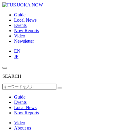
Guide
Local News
Events
Now Reports
Video
Newsletter
EN
JP
SEARCH
Guide
Events
Local News
Now Reports
Video
About us