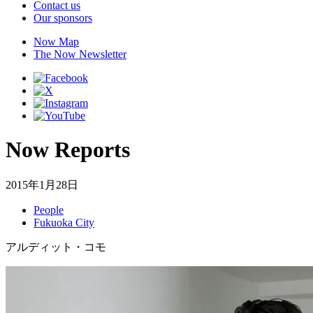
Contact us
Our sponsors
Now Map
The Now Newsletter
Now Reports
2015年1月28日
People
Fukuoka City
アルディット・コモ