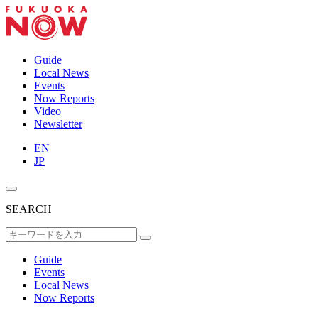
Guide
Local News
Events
Now Reports
Video
Newsletter
EN
JP
SEARCH
Guide
Events
Local News
Now Reports