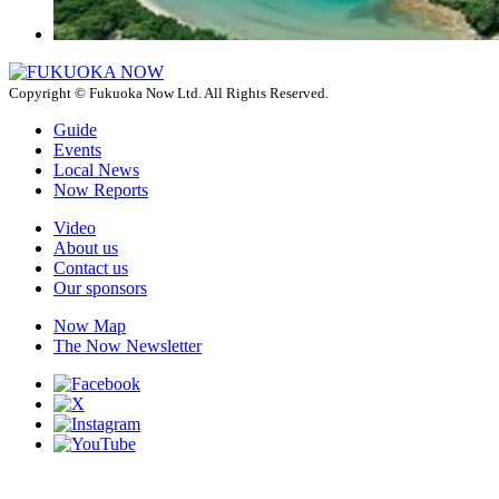
Copyright © Fukuoka Now Ltd. All Rights Reserved.
Guide
Events
Local News
Now Reports
Video
About us
Contact us
Our sponsors
Now Map
The Now Newsletter