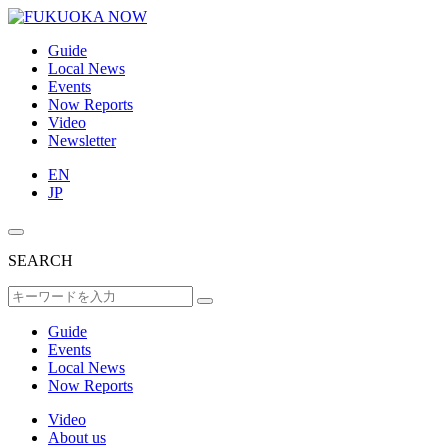
Guide
Local News
Events
Now Reports
Video
Newsletter
EN
JP
SEARCH
Guide
Events
Local News
Now Reports
Video
About us