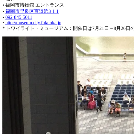
• 福岡市博物館 エントランス
•
福岡市早良区百道浜3-1-1
•
092-845-5011
•
http://museum.city.fukuoka.jp
* トワイライト・ミュージアム：開催日は7月21日～8月26日の金