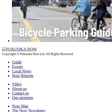
Copyright © Fukuoka Now Ltd. All Rights Reserved.
Guide
Events
Local News
Now Reports
Video
About us
Contact us
Our sponsors
Now Map
The Now Newsletter