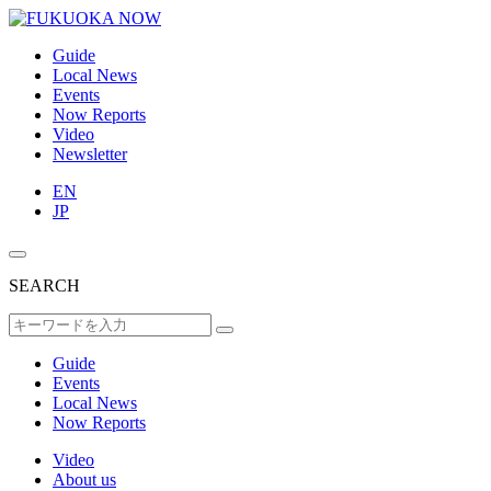
Guide
Local News
Events
Now Reports
Video
Newsletter
EN
JP
SEARCH
Guide
Events
Local News
Now Reports
Video
About us