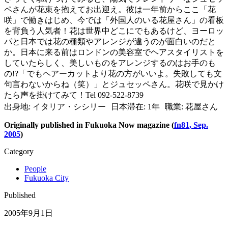
ペさんが花束を抱えてお出迎え。彼は一年前からここ「花
咲」で働きはじめ、今では「外国人のいる花屋さん」の看板
を背負う人気者！花は世界中どこにでもあるけど、ヨーロッ
パと日本では花の種類やアレンジが違うのが面白いのだと
か。日本に来る前はロンドンの美容室でヘアスタイリストを
していたらしく、美しいものをアレンジするのはお手のも
の!?「でもヘアーカットより花の方がいいよ。失敗しても文
句言わないからね（笑）」とジュセッペさん。花咲で見かけ
たら声を掛けてみて！Tel 092-522-8739
出身地: イタリア・シシリー 日本滞在: 1年 職業: 花屋さん
Originally published in Fukuoka Now magazine
(
fn81, Sep.
2005
)
Category
People
Fukuoka City
Published
2005年9月1日