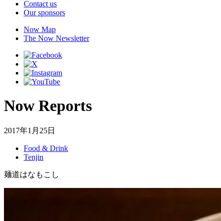
Contact us
Our sponsors
Now Map
The Now Newsletter
Now Reports
2017年1月25日
Food & Drink
Tenjin
麺道はなもこし