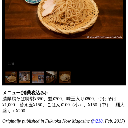
1
/
5
メニュー(消費税込み):
濃厚鶏そば特製¥850、並¥700、味玉入り¥800、つけそば
¥1,000、替え玉¥150、ごはん¥100（小）、¥150（中）、麺大
盛り＋¥200
Originally published in Fukuoka Now Magazine (
fn218
, Feb. 2017)