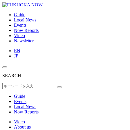
Guide
Local News
Events
Now Reports
Video
Newsletter
EN
JP
SEARCH
Guide
Events
Local News
Now Reports
Video
About us