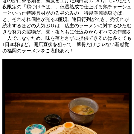
ほのかに香る麺を、濃度を上げた鶏白湯のつけ汁でいただく
夜限定の「鶏つけそば」、低温熟成で仕上げる鶏チャーシュ
ーといった特製具材がのる昼のみの「特製淡麗鶏塩そば」
と、それぞれ個性が光る3種類。連日行列ができ、売切れが
続出するほどの人気ぶりは、店主のラーメンに対するひたむ
きな努力の賜物だ。昼・夜ともに仕込みからすべての作業を
一人でこなすため、味を落とさずに提供できるのは多くても
1日40杯ほど。開店直後を狙って、豚骨だけじゃない新感覚
の福岡のラーメンをご堪能あれ！