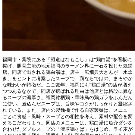
福岡市・薬院にある「麺道はなもこし」は“鶏白湯”を看板に
掲げ、豚骨主流の地元福岡のラーメン界に一石を投じた気鋭
店。同店で出される鶏白湯は、店主・広畑典大さんが「水炊
き」をヒントに考案したスープで、鶏ならではの、まろやか
な味わいが特徴だ。ここ数年、福岡にも“鶏白湯”の店が増え
つつあるなかで、同店が選ばれる理由は他店とは格段に異な
るスープの濃厚さ。福岡銘柄鶏・華味鳥の鶏ガラをふんだん
に使い、煮込んだスープは、旨味やコクがしっかりと凝縮さ
れている。また、店内の製麺機で作る自家製麺は、メニュー
ごとに食感・風味・スープとの相性を考え、素材や配合を変
えるこだわりよう。同店のメニューは、鶏白湯に魚介ダシを
合わせたダブルスープの「濃厚鶏そば」をはじめ、ライ麦が