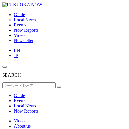
Guide
Local News
Events
Now Reports
Video
Newsletter
EN
JP
SEARCH
Guide
Events
Local News
Now Reports
Video
About us