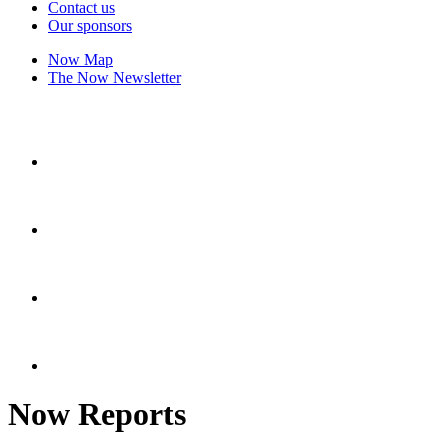
Contact us
Our sponsors
Now Map
The Now Newsletter
Now Reports