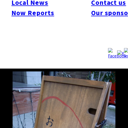
Local News
Contact us
りが、京都仕込のダシをベースにした体にやさしい手作り料理
Now Reports
Our sponso
を振舞ってくれる。窓からは穏やかな那珂川を眺めることがで
き、田舎のおばあちゃんの家を彷彿とさせる和風のインテリア
と、肩肘張らない定食の数々が、心身共に癒してくれる。「ま
めまめしく働くように」というオーナー二人の願いと、栄養面
でも調理面でも万能な豆類に敬意を表して命名された「おま
め」は、深夜まできちんとご飯が食べられる万能な和風カフェ
なのだ。