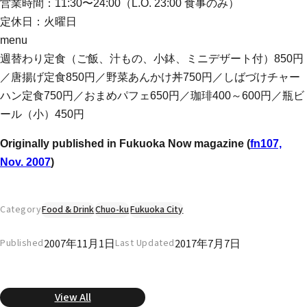
営業時間：11:30〜24:00（L.O. 23:00 食事のみ）
定休日：火曜日
menu
週替わり定食（ご飯、汁もの、小鉢、ミニデザート付）850円
／唐揚げ定食850円／野菜あんかけ丼750円／しばづけチャー
ハン定食750円／おまめパフェ650円／珈琲400～600円／瓶ビ
ール（小）450円
Originally published in Fukuoka Now magazine (
fn107,
Nov. 2007
)
Category
Food & Drink
Chuo-ku
Fukuoka City
2007年11月1日
2017年7月7日
Published
Last Updated
View All