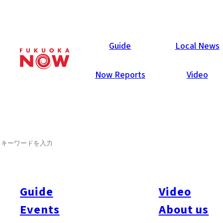
Now Reports
Guide
Local News
Now Reports
Video
2007年11月1日
Food & Drink
Chuo-ku
Fukuoka City
SEARCH
和カフェ おまめ
元アスリートが作る体に優しい京都仕込みのダシをベースにし
た手作り料理が人気の和風カフェ. 那珂川沿いの清川エリアに
Guide
Video
あるアーティスティックな雑居ビル1Fに、1日中定食が食べら
Events
About us
れるカフェを発見。実業団で長距離ランナーとして活躍してい
た中嶋さんと、同じくマネージャーをしていた坂田さんのふた