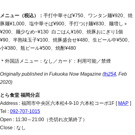
メニュー（税込）：
手打中華そば¥750、ワンタン麺¥920、焼
豚麺¥1,000、塩中華そば¥900、手打つけ麺¥830、麺増し＋
¥200、麺少なめ−¥130 白ごはん¥160、焼豚おにぎり1個
¥90、半熟味玉子¥100、焼豚盛合せ¥480、生ビール中¥500、
小¥380、瓶ビール¥500、焼酎¥480
＊外国語メニュー：なし／カード：利用可能／禁煙
Originally published in Fukuoka Now Magazine (
fn254
, Feb
2020)
とら食堂 福岡分店
Address : 福岡市中央区六本松4-9-10 六本松コーポ1F [
MAP
]
Tel :
092-707-1015
Open : 11:30～21:00（売切れ次第終了）
Close : なし