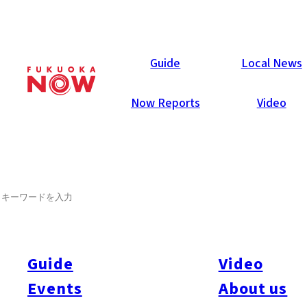
Now Reports
Guide
Local News
Now Reports
Video
2020年1月28日
Food & Drink
Chuo-ku
SEARCH
とら食堂 福岡分店
Guide
Video
Events
About us