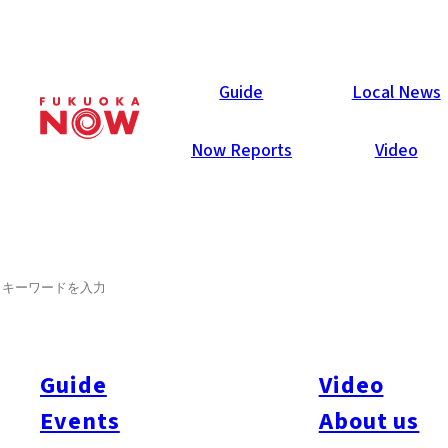
Now Reports
Guide
Local News
Now Reports
Video
2021年5月13日
Food & Drink
Chuo-ku
SEARCH
YAKUIN 3 TERRACE
薬院駅から薬院大通を西に300m、九州三菱の新しい本社ビル
Yakuin3（ヤクインスリー）の1階に、ダイニングカフェがオ
Guide
Video
ープンした。天井が高く明るく広々とした店内には、観葉植物
Events
About us
とテーブル、カウンター席が心地よく配置され、通りに面した
テラス席も合わせると72席。