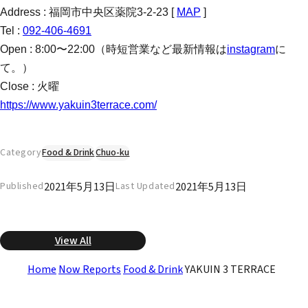
Address : 福岡市中央区薬院3-2-23 [
MAP
]
Tel :
092-406-4691
Open : 8:00〜22:00（時短営業など最新情報は
instagram
に
て。）
Close : 火曜
https://www.yakuin3terrace.com/
Category
Food & Drink
Chuo-ku
2021年5月13日
2021年5月13日
Published
Last Updated
View All
Home
Now Reports
Food & Drink
YAKUIN 3 TERRACE