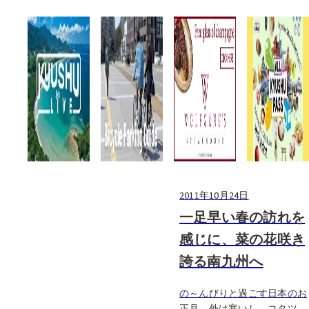
た。単に、店内に漂う料理の
香りというわけではなく(も
ちろんそれもあるけど)、
「ここはきっと美味しい料理
を出してくれるに違いない」
という直感に […]
2011年10月24日
一足早い春の訪れを
感じに、菜の花咲き
誇る南九州へ
の～んびりと過ごす日本のお