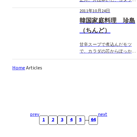
正月。外は寒いし、コタツに
入ってミカンを食べて家の中
2011年10月24日
に閉じこもって…なんて日々
でだらけた体をリフレッシュ
韓国家庭料理 珍島
させるべく、こんな時こそ新
（ちんど）
鮮な空気を吸いに出かけなく
ては！そこで目的地にオスス
甘辛スープで煮込んだモツ
メしたいのが […]
で、カラダの芯からぽっかぽ
か 真冬に汗かきながら、
熱々の鍋をはふはふと食
Home
Articles
す…、冬の醍醐味とでもいい
ましょうか。ここ珍島の名物
コプチャン・チョンゴル
（980円）は、香辛料12～13
種類からなる真っ […]
prev
next
...
1
2
3
4
5
64