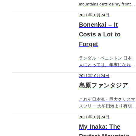
ゥーとは、各 […]
mountains outside my front
door might be breathtaking,
2011年10月24日
but it’s because of […]
Bonenkai – It
Costs a Lot to
Forget
ランダル・ペニントン 日本
人にとっては、年末になれば
「忘年会」は当たり前の行
2011年10月24日
事。しかしこれが外国人にと
っては、どうやら珍妙なモノ
島原ファンタジア
らしい。では、彼らにとって
「忘年会」の印象とは??日本
これぞ日本流・巨大クリスマ
在住17年の、アメリカ出身・
スツリー 大牟田港より有明
ペニントン […]
海を高速船で渡ること約40
2011年10月24日
分、長崎県・島原へと辿り着
く。町の背後には雲仙・普賢
My Inaka: The
岳がそびえ立ち、壮大な眺