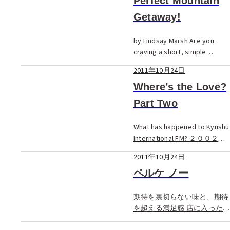
Perfect Mountain
め。 1990年に起こった雲
Getaway!
仙・普賢岳の火山活動による
大規模な土石 […]
by Lindsay Marsh Are you
craving a short, simple
escape from your hectic city
2011年10月24日
life? Pinpoint tiny Saga
Prefect […]
Where’s the Love?
Part Two
What has happened to Kyushu
International FM? ２００２年
１１月号のフクオカ・ナウで
2011年10月24日
は、九州国際FM・Love FMの
現状についての記事を紹介し
ペルケ ノー
ました。そして、それについ
てのご […]
期待を裏切らない味と、期待
を超える満足感 店に入った
瞬間“美味しそうな匂い”がし