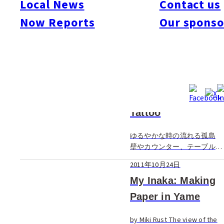
Local News
Contact us
Now Reports
Our sponso
2011年10月24日
野の葡萄
巷で話題のブッフェ、人気の
秘訣は安全・安心・健康食材
扱う食材はすべて有機・減農
2011年10月24日
薬・無添加、メニューは常に
食べもの飲みものあわせて70
Tattoo
～80種類。イムズににオープ
ンこの究極のブッフェレスト
ゆるやかな時の流れる孤島
ラン、すでに口コミから大人
壁やカウンター、テーブルま
気とな […]
で黒一色に統一された店内。
2011年10月24日
壁には漂流物を思わせるオブ
ジェがひしめきあい、床はと
My Inaka: Making
いうと一面白砂で埋めつくさ
Paper in Yame
れている。この店のイメージ
はずばり無人島。店名のタト
by Miki Rust The view of the