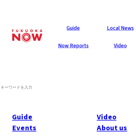
Now Reports
Guide
Local News
Now Reports
Video
2005年4月1日
Others
Fukuoka City
SEARCH
不当な雇用条件にもの申す！
最近、ALT（外国語指導助手）の労働者派遣事業の雇用問題が
注目されている。県が全額負担するJET(語学指導等を行う外
Guide
Video
国青年招致事業)と日本で仲介業者を介するALTでは、教育の
Events
About us
質は同じでも、雇用形態が異なり、一人あたりのコストも大き
く異なる。そのコストをめぐる、ALTの雇用状態は驚くほどず