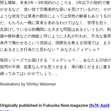
間も曖昧。本来1年～3年契約のところを、1年以下の契約で働
かせるなど、使い捨て労働者的な扱いを受けているのだ。その
ような状況では業者の都合によっては突然の解雇もありうるの
だ。もちろん一概に業者を攻めるわけではなく、管理を怠り、
丸投げしている公的機関にも大きな問題はあるというもの。制
服や教科書などの物販と同じように入札が行われ、不当な雇用
条件で働かせるという現状は、国際化を教える現場では、まさ
にあるまじき行為だと思わない？ みなさんドォデショ？
毎回シリーズでお届けする「ドォデショ？」。あなたも日頃の
疑問や不満、提案なんぞを思うがまま、筆の動くがままに書き
綴ってみてはいかがでしょう。。
Illustrations by Shirley Waisman
Originally published in Fukuoka Now magazine (
fn76, April