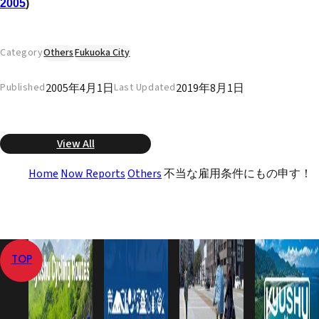
2005
)
Category
Others
Fukuoka City
2005年4月1日
2019年8月1日
Published
Last Updated
View All
Home
Now Reports
Others
不当な雇用条件にもの申す！
TOP