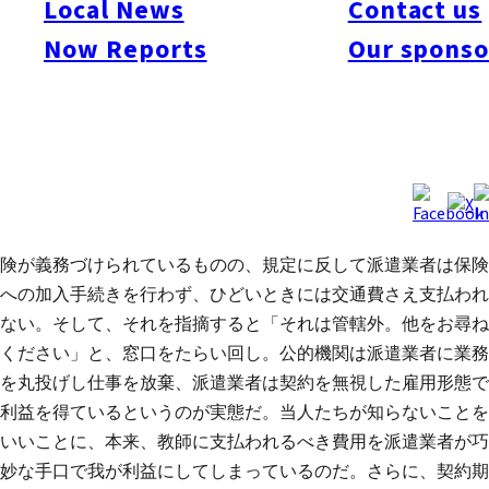
Local News
Contact us
さんであることをご存知だろうか。本来ALTの場合、プログラ
Now Reports
Our sponso
ムの統括者である公的機関とALTは指揮命令関係つながるべき
だが、現在のところ派遣業者と請負契約を結び、その先に業者
とALTとが直接雇用関係を交わしているというのが現状だ。
その中で管理者が不透明となり、各自都合のいいシステムを続
けているのだ。そのひとつが保険。それぞれ社会保険、雇用保
険が義務づけられているものの、規定に反して派遣業者は保険
への加入手続きを行わず、ひどいときには交通費さえ支払われ
ない。そして、それを指摘すると「それは管轄外。他をお尋ね
ください」と、窓口をたらい回し。公的機関は派遣業者に業務
を丸投げし仕事を放棄、派遣業者は契約を無視した雇用形態で
利益を得ているというのが実態だ。当人たちが知らないことを
いいことに、本来、教師に支払われるべき費用を派遣業者が巧
妙な手口で我が利益にしてしまっているのだ。さらに、契約期