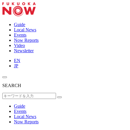
Guide
Local News
Events
Now Reports
Video
Newsletter
EN
JP
SEARCH
Guide
Events
Local News
Now Reports