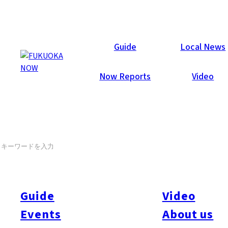
Events
Guide
Local News
Now Reports
Video
Gangpol & Mit – Mr Shape
SEARCH
2月19日
2月19日（火）開催の福岡・ボルドー姉妹都市交流事業イベン
ト、Gangpol & Mit（ボルドー出身アーティスト）と
KOOKI（福岡のクリエイティブユニット）による上映会とコ
Guide
Video
ンサートのご案内をさせていただきます。
Events
About us