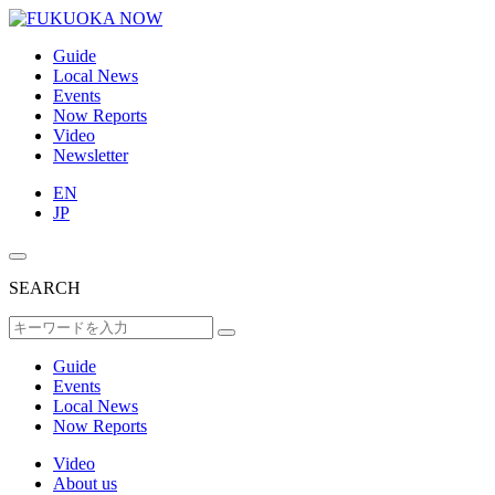
Guide
Local News
Events
Now Reports
Video
Newsletter
EN
JP
SEARCH
Guide
Events
Local News
Now Reports
Video
About us