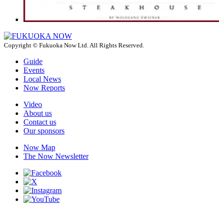
Copyright © Fukuoka Now Ltd. All Rights Reserved.
Guide
Events
Local News
Now Reports
Video
About us
Contact us
Our sponsors
Now Map
The Now Newsletter