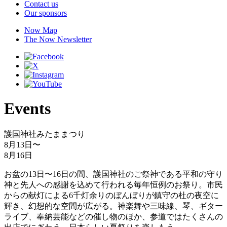
Contact us
Our sponsors
Now Map
The Now Newsletter
Events
護国神社みたままつり
8月13日
〜
8月16日
お盆の13日〜16日の間、護国神社のご祭神である平和の守り
神と先人への感謝を込めて行われる毎年恒例のお祭り。市民
からの献灯による6千灯余りのぼんぼりが鎮守の杜の夜空に
輝き、幻想的な空間が広がる。神楽舞や三味線、琴、ギター
ライブ、奉納芸能などの催し物のほか、参道ではたくさんの