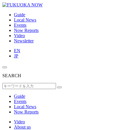
Guide
Local News
Events
Now Reports
Video
Newsletter
EN
JP
SEARCH
Guide
Events
Local News
Now Reports
Video
About us