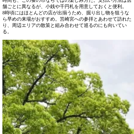
時間も、この蚤の市ならではの楽しみ方だ。支払い方法は店
舗ごとに異なるが、小銭や千円札を用意しておくと便利。
8時頃にはほとんどの店が出揃うため、掘り出し物を狙うな
ら早めの来場がおすすめ。筥崎宮への参拝とあわせて訪れた
り、周辺エリアの散策と組み合わせて巡るのにも向いてい
る。