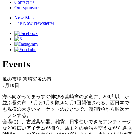
Contact us
Our sponsors
Now Map
The Now Newsletter
Events
風の市場 筥崎宮蚤の市
7月19日
海へ向かってまっすぐ伸びる筥崎宮の参道に、200店以上が
並ぶ蚤の市。9月と1月を除き毎月1回開催される、西日本で
も規模の大きいマーケットのひとつで、朝7時頃から順次オ
ープンする。
会場には、古道具や器、雑貨、日常使いできるアンティーク
など幅広いアイテムが揃う。店主との会話を交えながら選ぶ