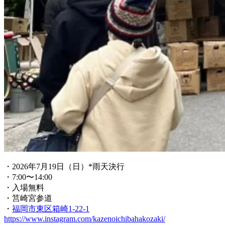
・2026年7月19日（日）*雨天決行
・7:00〜14:00
・入場無料
・筥崎宮参道
・
福岡市東区箱崎1-22-1
https://www.instagram.com/kazenoichibahakozaki/