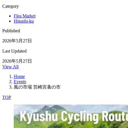
Category
Flea Market
Higashi-ku
Published
2026年5月27日
Last Updated
2026年5月27日
View All
Home
Events
風の市場 筥崎宮蚤の市
TOP