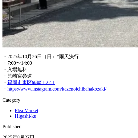
・2025年10月26日（日）*雨天決行
・7:00〜14:00
・入場無料
・筥崎宮参道
・
福岡市東区箱崎1-22-1
・
https://www.instagram.com/kazenoichibahakozaki/
Category
Flea Market
Higashi-ku
Published
2025年8月27日