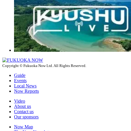
Copyright © Fukuoka Now Ltd. All Rights Reserved.
Guide
Events
Local News
Now Reports
Video
About us
Contact us
Our sponsors
Now Map