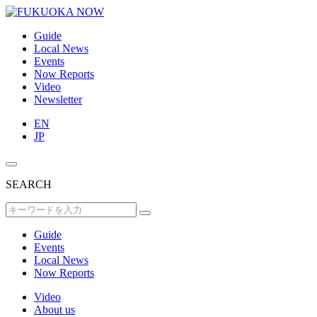
Guide
Local News
Events
Now Reports
Video
Newsletter
EN
JP
SEARCH
Guide
Events
Local News
Now Reports
Video
About us