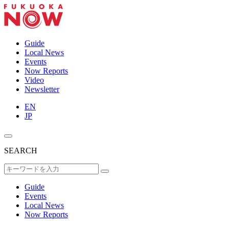
Guide
Local News
Events
Now Reports
Video
Newsletter
EN
JP
SEARCH
Guide
Events
Local News
Now Reports