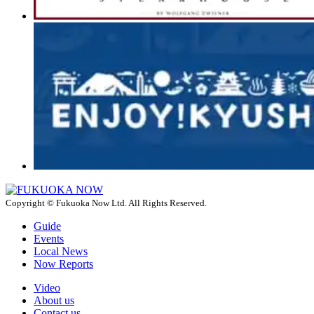
Copyright © Fukuoka Now Ltd. All Rights Reserved.
Guide
Events
Local News
Now Reports
Video
About us
Contact us