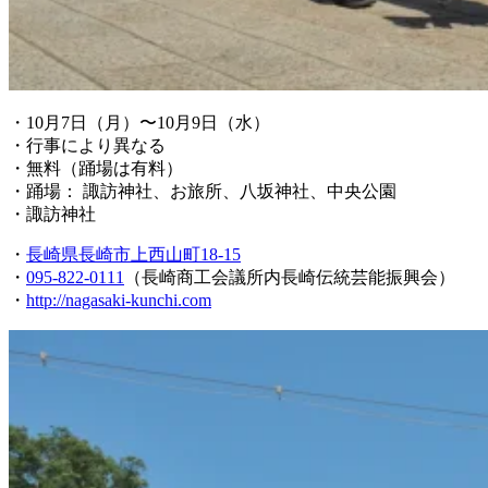
・10月7日（月）〜10月9日（水）
・行事により異なる
・無料（踊場は有料）
・踊場： 諏訪神社、お旅所、八坂神社、中央公園
・諏訪神社
・
長崎県長崎市上西山町18-15
・
095-822-0111
（長崎商工会議所内長崎伝統芸能振興会）
・
http://nagasaki-kunchi.com