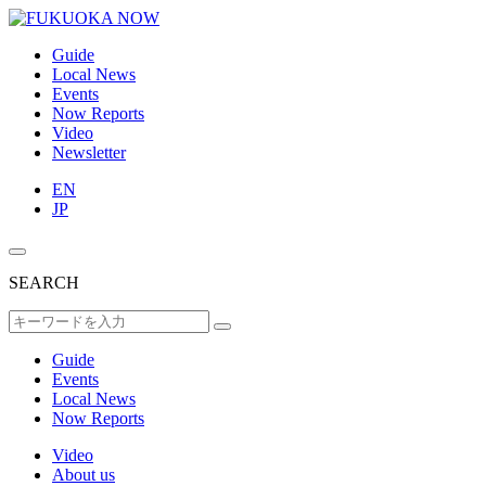
Guide
Local News
Events
Now Reports
Video
Newsletter
EN
JP
SEARCH
Guide
Events
Local News
Now Reports
Video
About us