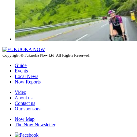
Copyright © Fukuoka Now Ltd. All Rights Reserved.
Guide
Events
Local News
Now Reports
Video
About us
Contact us
Our sponsors
Now Map
The Now Newsletter