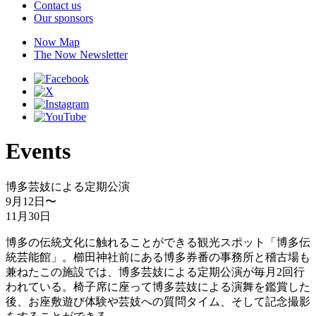
Contact us
Our sponsors
Now Map
The Now Newsletter
Events
博多芸妓による定期公演
9月12日
〜
11月30日
博多の伝統文化に触れることができる観光スポット「博多伝
統芸能館」。櫛田神社前にある博多券番の事務所と稽古場も
兼ねたこの施設では、博多芸妓による定期公演が毎月2回行
われている。椅子席に座って博多芸妓による演舞を鑑賞した
後、お座敷遊び体験や芸妓への質問タイム、そして記念撮影