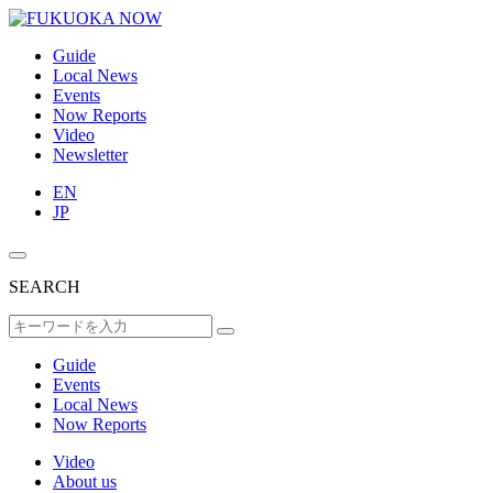
Guide
Local News
Events
Now Reports
Video
Newsletter
EN
JP
SEARCH
Guide
Events
Local News
Now Reports
Video
About us