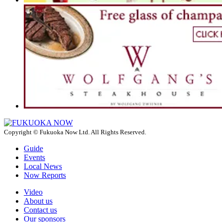
Copyright © Fukuoka Now Ltd. All Rights Reserved.
Guide
Events
Local News
Now Reports
Video
About us
Contact us
Our sponsors