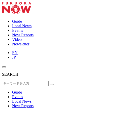
Guide
Local News
Events
Now Reports
Video
Newsletter
EN
JP
SEARCH
Guide
Events
Local News
Now Reports