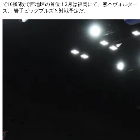
で16勝5敗で西地区の首位！2月は福岡にて、熊本ヴォルター
ズ、 岩手ビッグブルズと対戦予定だ。