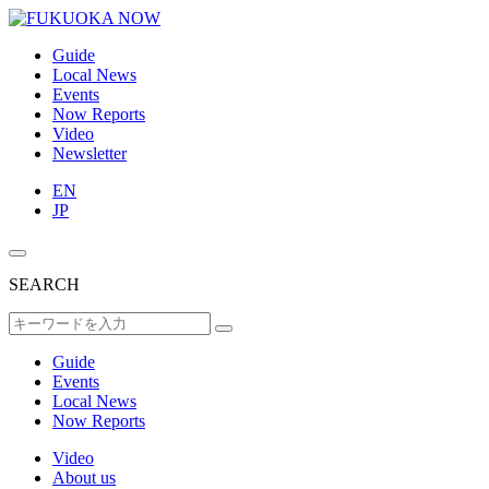
Guide
Local News
Events
Now Reports
Video
Newsletter
EN
JP
SEARCH
Guide
Events
Local News
Now Reports
Video
About us