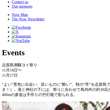
Contact us
Our sponsors
Now Map
The Now Newsletter
Events
志賀島潮騒ヨイ祭り
11月16日
〜
11月17日
“よい”景色に出会い、旨いものに”酔い”、秋の”宵”を志
き！）。港と神社の下には、祭りに合わせて島内外の約30
400mの参道は手作りの竹灯籠で彩られる。