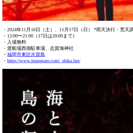
・2024年11月16日（土）、11月17日（日） *雨天決行・荒天
・12:00〜21:00（17日は20:00まで）
・入場無料
・渡船場西側駐車場、志賀海神社
・
福岡市東区志賀島
・
https://www.instagram.com/_shika.fan/