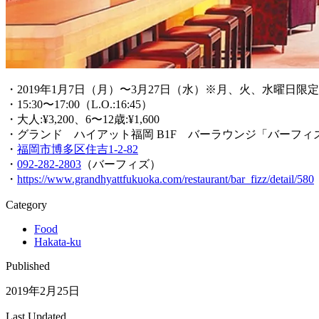
・2019年1月7日（月）〜3月27日（水）※月、火、水曜日限
・15:30〜17:00（L.O.:16:45）
・大人:¥3,200、6〜12歳:¥1,600
・グランド ハイアット福岡 B1F バーラウンジ「バーフィ
・
福岡市博多区住吉1-2-82
・
092-282-2803
（バーフィズ）
・
https://www.grandhyattfukuoka.com/restaurant/bar_fizz/detail/580
Category
Food
Hakata-ku
Published
2019年2月25日
Last Updated