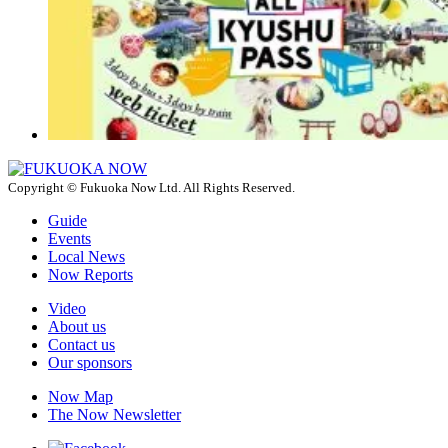
Copyright © Fukuoka Now Ltd. All Rights Reserved.
Guide
Events
Local News
Now Reports
Video
About us
Contact us
Our sponsors
Now Map
The Now Newsletter