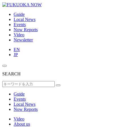
Guide
Local News
Events
Now Reports
Video
Newsletter
EN
JP
SEARCH
Guide
Events
Local News
Now Reports
Video
About us