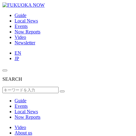
Guide
Local News
Events
Now Reports
Video
Newsletter
EN
JP
SEARCH
Guide
Events
Local News
Now Reports
Video
About us