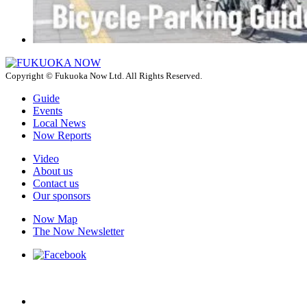
Copyright © Fukuoka Now Ltd. All Rights Reserved.
Guide
Events
Local News
Now Reports
Video
About us
Contact us
Our sponsors
Now Map
The Now Newsletter