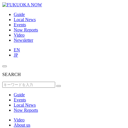
Guide
Local News
Events
Now Reports
Video
Newsletter
EN
JP
SEARCH
Guide
Events
Local News
Now Reports
Video
About us