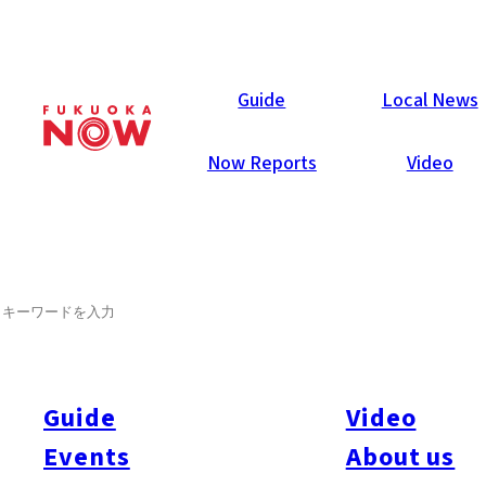
Now Reports
Guide
Local News
Now Reports
Video
2012年8月29日
Art & Culture
SEARCH
Fukuoka City Establishes a
“Cute Ward”
Guide
Video
Category
Art & Culture
Events
About us