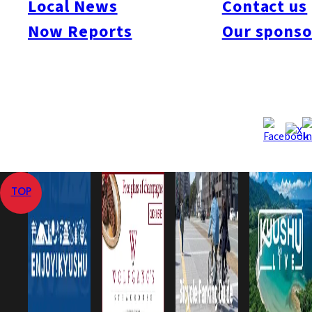
Local News
Contact us
2012年8月29日
2016年4月1日
Published
Last Updated
Now Reports
Our sponso
View All
Home
Now Reports
Art & Culture
Fukuoka City Establishes a “Cute Ward”
TOP