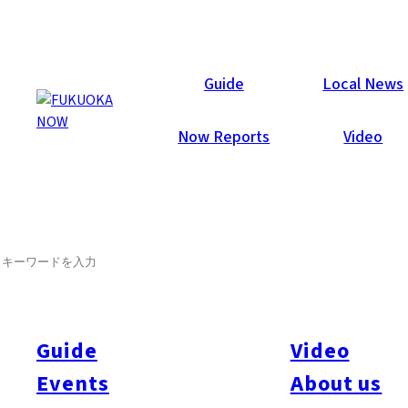
Now Reports
Guide
Local News
Now Reports
Video
2012年4月11日
Shopping
Hakata
SEARCH
LAOX Fukuoka Open Date
Announced!
Guide
Video
Events
About us