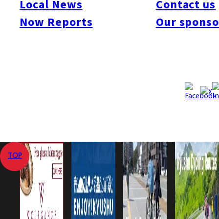
Local News
Contact us
Category
Shopping
Hakata
Now Reports
Our sponso
2012年4月11日
2016年4月1日
Published
Last Updated
View All
Home
Now Reports
Shopping
LAOX Fukuoka Open Date Announced!
TOP