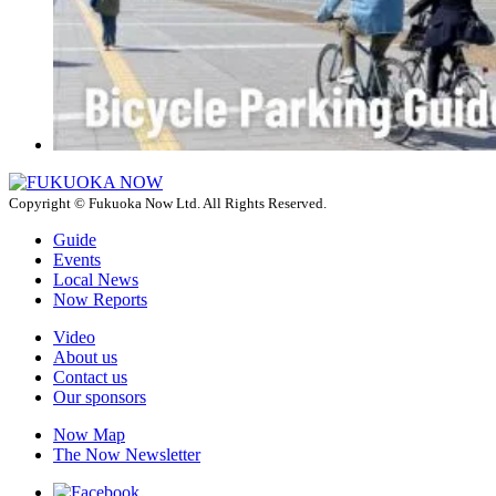
Copyright © Fukuoka Now Ltd. All Rights Reserved.
Guide
Events
Local News
Now Reports
Video
About us
Contact us
Our sponsors
Now Map
The Now Newsletter