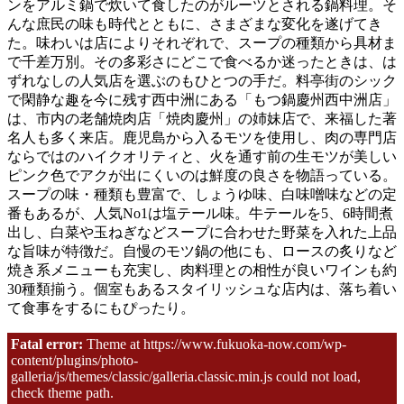
ンをアルミ鍋で炊いて食したのがルーツとされる鍋料理。そ
んな庶民の味も時代とともに、さまざまな変化を遂げてき
た。味わいは店によりそれぞれで、スープの種類から具材ま
で千差万別。その多彩さにどこで食べるか迷ったときは、は
ずれなしの人気店を選ぶのもひとつの手だ。料亭街のシック
で閑静な趣を今に残す西中洲にある「もつ鍋慶州西中洲店」
は、市内の老舗焼肉店「焼肉慶州」の姉妹店で、来福した著
名人も多く来店。鹿児島から入るモツを使用し、肉の専門店
ならではのハイクオリティと、火を通す前の生モツが美しい
ピンク色でアクが出にくいのは鮮度の良さを物語っている。
スープの味・種類も豊富で、しょうゆ味、白味噌味などの定
番もあるが、人気No1は塩テール味。牛テールを5、6時間煮
出し、白菜や玉ねぎなどスープに合わせた野菜を入れた上品
な旨味が特徴だ。自慢のモツ鍋の他にも、ロースの炙りなど
焼き系メニューも充実し、肉料理との相性が良いワインも約
30種類揃う。個室もあるスタイリッシュな店内は、落ち着い
て食事をするにもぴったり。
もつ鍋 慶州 西中洲店
Fatal error:
Theme at https://www.fukuoka-now.com/wp-
住所：
content/plugins/photo-
福岡市中央区西中洲2-17
galleria/js/themes/classic/galleria.classic.min.js could not load,
営業時間：17:00~翌1:00（L.O. 24:30）、日祝は〜
check theme path.
24:00（L.O. 23:30）