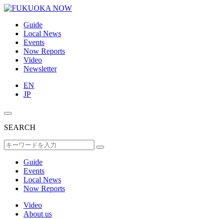
Guide
Local News
Events
Now Reports
Video
Newsletter
EN
JP
SEARCH
Guide
Events
Local News
Now Reports
Video
About us