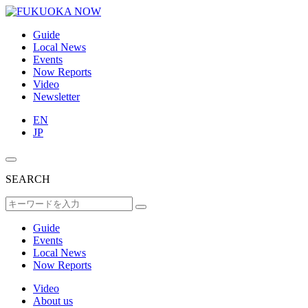
Guide
Local News
Events
Now Reports
Video
Newsletter
EN
JP
SEARCH
Guide
Events
Local News
Now Reports
Video
About us