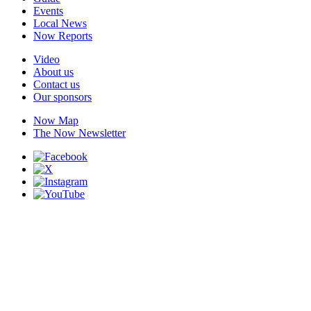
Events
Local News
Now Reports
Video
About us
Contact us
Our sponsors
Now Map
The Now Newsletter