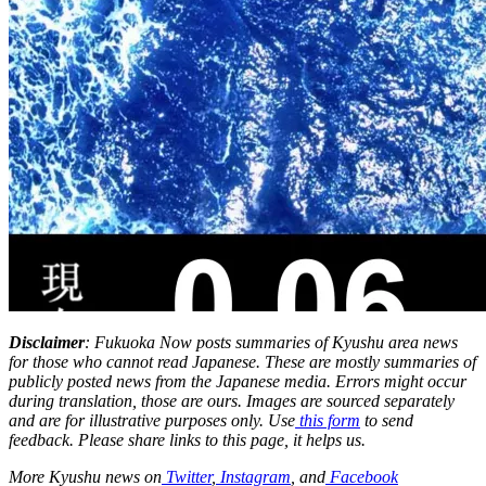
Disclaimer
: Fukuoka Now posts summaries of Kyushu area news
for those who cannot read Japanese. These are mostly summaries of
publicly posted news from the Japanese media. Errors might occur
during translation, those are ours. Images are sourced separately
and are for illustrative purposes only. Use
this form
to send
feedback. Please share links to this page, it helps us.
More Kyushu news on
Twitter
,
Instagram
, and
Facebook