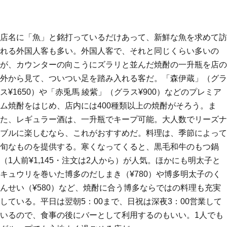
店名に「魚」と銘打っているだけあって、新鮮な魚を求めて訪
れる外国人客も多い。外国人客で、それと同じくらい多いの
が、カウンターの向こうにズラリと並んだ焼酎の一升瓶を店の
外から見て、ついつい足を踏み入れる客だ。「森伊蔵」（グラ
ス¥1650）や「赤兎馬 綾紫」（グラス¥900）などのプレミア
ム焼酎をはじめ、店内には400種類以上の焼酎がそろう。ま
た、レギュラー酒は、一升瓶でキープ可能。大人数でリーズナ
ブルに楽しむなら、これがおすすめだ。料理は、季節によって
旬なものを提供する。寒くなってくると、黒毛和牛のもつ鍋
（1人前¥1,145・注文は2人から）が人気。ほかにも明太子と
キュウリを巻いた博多のだしまき（¥780）や博多明太子のく
んせい（¥580）など、焼酎に合う博多ならではの料理も充実
している。平日は翌朝5：00まで、日祝は深夜3：00営業して
いるので、食事の後にバーとして利用するのもいい。1人でも