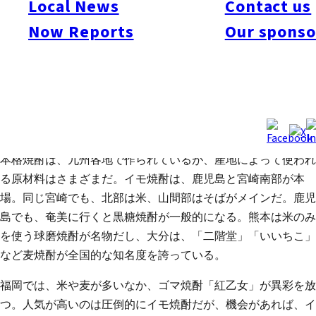
Local News
Contact us
かわらず、食中酒として好まれているところ。世界を見渡す
Now Reports
Our sponso
と、ウィスキーやブランデーなど蒸留酒は、おもに食後酒とし
て飲まれている。これに対し焼酎は、お湯や水で割って飲むた
め、アルコール度が低くなり（日本酒やワインと同じくら
い）、後口がさっぱりしていて料理に合うため、食中酒に適し
ていると考えられるが・・・そもそも、日本には「食後酒」な
んていう習慣がなかったことが一番だろう。
本格焼酎は、九州各地で作られているが、産地によって使われ
る原材料はさまざまだ。イモ焼酎は、鹿児島と宮崎南部が本
場。同じ宮崎でも、北部は米、山間部はそばがメインだ。鹿児
島でも、奄美に行くと黒糖焼酎が一般的になる。熊本は米のみ
を使う球磨焼酎が名物だし、大分は、「二階堂」「いいちこ」
など麦焼酎が全国的な知名度を誇っている。
福岡では、米や麦が多いなか、ゴマ焼酎「紅乙女」が異彩を放
つ。人気が高いのは圧倒的にイモ焼酎だが、機会があれば、イ