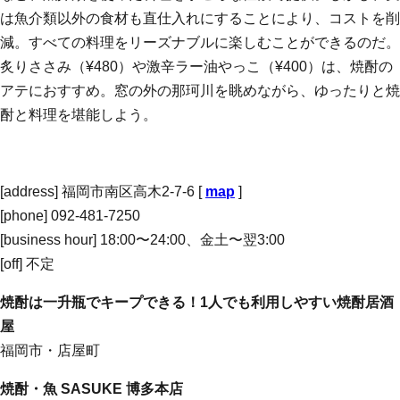
は魚介類以外の食材も直仕入れにすることにより、コストを削
減。すべての料理をリーズナブルに楽しむことができるのだ。
炙りささみ（¥480）や激辛ラー油やっこ（¥400）は、焼酎の
アテにおすすめ。窓の外の那珂川を眺めながら、ゆったりと焼
酎と料理を堪能しよう。
[address] 福岡市南区高木2-7-6 [
map
]
[phone] 092-481-7250
[business hour] 18:00〜24:00、金土〜翌3:00
[off] 不定
焼酎は一升瓶でキープできる！1人でも利用しやすい焼酎居酒
屋
福岡市・店屋町
焼酎・魚 SASUKE 博多本店