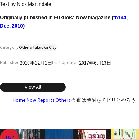
Text by Nick Martindale
Originally published in Fukuoka Now magazine (
fn144,
Dec. 2010
)
Category
Others
Fukuoka City
2010年12月1日
2017年6月13日
Published
Last Updated
View All
Home
Now Reports
Others
今夜は焼酎をチビリとやろう
TOP