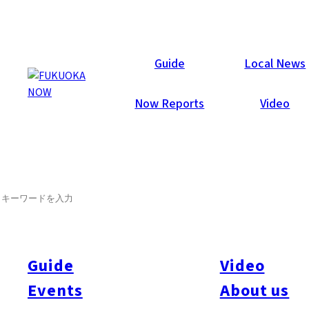
Now Reports
Guide
Local News
Now Reports
Video
2010年12月1日
Others
Fukuoka City
SEARCH
今夜は焼酎をチビリとやろう
焼酎は蒸留酒の一種。特に乙類焼酎は、蒸留するのは1回のみ
のため、原材料の味わいやうまみが楽しめる。なかでも添加物
Guide
Video
をいっさい加えていないものには「本格焼酎」の称号が与えら
Events
About us
れる。つまり、本格焼酎の味わいは、九州の自然の恵みそのも
のの味なのである。焼酎のユニークなところは、蒸留酒にもか