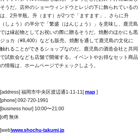
そうだ。店外のショーウィンドウとレジの下に飾られているの
は、2升半瓶。升（ます）が2つで「ますます」、さらに升
（しょう）の半分で「繁盛（はんじょう）」を意味し、鹿児島
では縁起物としてお祝いの際に贈るそうだ。焼酎のほかにも黒
ジョカ（¥8,400）なども販売。焼酎を通して鹿児島の文化に
触れることができるショップなのだ。鹿児島の酒造会社と共同
で試飲会なども店舗で開催する。イベントやお得なセット商品
の情報は、ホームページでチェックしよう。
[address] 福岡市中央区渡辺通1-11-11[
map
]
[phone] 092-720-1991
[business hour] 10:00〜21:00
[off] 無休
[web]
www.shochu-takumi.jp