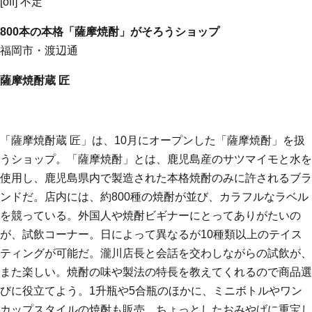
[off] 不定
800本の本格「薩摩焼酎」がそろうショップ
福岡市・渡辺通
薩摩焼酎蔵 匠
「薩摩焼酎蔵 匠」は、10月にオープンした「薩摩焼酎」を扱
うショップ。「薩摩焼酎」とは、鹿児島産のサツマイモと水を
使用し、鹿児島県内で製造された本格焼酎のみに許されるブラ
ンドだ。店内には、約800種の焼酎が並び、カラフルなラベル
を競っている。外国人や焼酎ビギナーにとってありがたいの
が、試飲コーナー。日によって異なるが10種類以上のテイス
ティングが可能だ。瀧川店長と会話を交わしながらの試飲が、
また楽しい。焼酎の味や製法の特長を教えてくれるので商品選
びに役立てよう。1升瓶や5合瓶のほかに、ミニボトルやワン
カップスタイルの焼酎も販売。ちょっとしたおみやげに重宝し