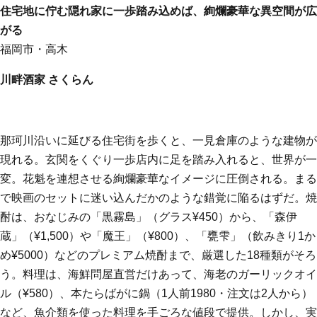
住宅地に佇む隠れ家に一歩踏み込めば、絢爛豪華な異空間が広
がる
福岡市・高木
川畔酒家 さくらん
那珂川沿いに延びる住宅街を歩くと、一見倉庫のような建物が
現れる。玄関をくぐり一歩店内に足を踏み入れると、世界が一
変。花魁を連想させる絢爛豪華なイメージに圧倒される。まる
で映画のセットに迷い込んだかのような錯覚に陥るはずだ。焼
酎は、おなじみの「黒霧島」（グラス¥450）から、「森伊
蔵」（¥1,500）や「魔王」（¥800）、「甕雫」（飲みきり1か
め¥5000）などのプレミアム焼酎まで、厳選した18種類がそろ
う。料理は、海鮮問屋直営だけあって、海老のガーリックオイ
ル（¥580）、本たらばがに鍋（1人前1980・注文は2人から）
など、魚介類を使った料理を手ごろな値段で提供。しかし、実