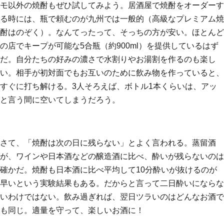
モ以外の焼酎もぜひ試してみよう。居酒屋で焼酎をオーダーす
る時には、瓶で頼むのが九州では一般的（高級なプレミアム焼
酎はのぞく）。なんてったって、そっちの方が安い。ほとんど
の店でキープが可能な5合瓶（約900ml）を提供しているはず
だ。自分たちの好みの濃さで水割りやお湯割を作るのも楽し
い。相手が初対面でもお互いのために飲み物を作っていると、
すぐに打ち解ける。3人そろえば、ボトル1本くらいは、アッ
と言う間に空いてしまうだろう。
さて、「焼酎は次の日に残らない」とよく言われる。蒸留酒
が、ワインや日本酒などの醸造酒に比べ、酔いが残らないのは
確かだ。焼酎も日本酒に比べ平均して10分酔いが抜けるのが
早いという実験結果もある。だからと言って二日酔いにならな
いわけではない。飲み過ぎれば、翌日ツラいのはどんなお酒で
も同じ。適量を守って、楽しいお酒に！