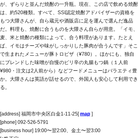
が、ずらりと並んだ焼酎の一升瓶。現在、この店で飲める焼酎
は、約520種類。すべて、SSI認定焼酎アドバイザーの資格を
もつ大隈さんが、自ら蔵元や酒販店に足を運んで選んだ逸品
だ。料理も、焼酎に合うものを大隈さん自らが用意。「イモ、
麦、米と焼酎の種類によって、合う料理があります。たとえ
ば、イモはチーズや味がしっかりした豚肉が合うんです」そこ
で生まれたメニューが豚トロピザ（¥780）。ほかにも、独自
にブレンドした味噌が自慢のピリ辛の丸腸もつ鍋（１人前
¥980・注文は2人前から）などフードメニューはバラエティ豊
か。大隈さんは英語が話せるので、外国人も安心して利用でき
る。
[address] 福岡市中央区白金1-11-25[
map
]
[phone] 092-526-5791
[business hour] 19:00〜翌2:00、金土〜翌3:00