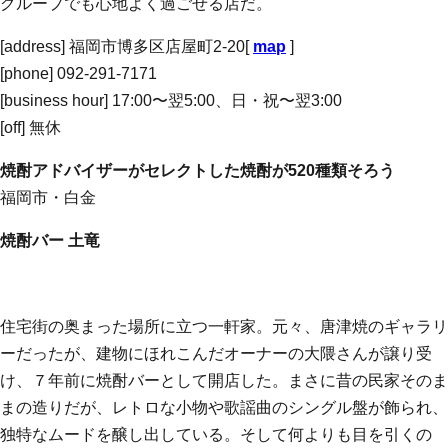
グループでも心地よく過ごせる店だ。
[address] 福岡市博多区店屋町2-20[
map
]
[phone] 092-291-7171
[business hour] 17:00〜翌5:00、日・祝〜翌3:00
[off] 無休
焼酎アドバイザーがセレクトした焼酎が520種類そろう
福岡市・白金
焼酎バー 土竜
住宅街の奥まった場所に立つ一軒家。元々、唐津焼のギャラリ
ーだったが、建物にほれこんだオーナーの大隈さんが譲り受
け、７年前に焼酎バーとして開店した。まさに昔の民家そのま
まの造りだが、レトロな小物や歌謡曲のシングル盤が飾られ、
独特なムードを醸し出している。そして何よりも目を引くの