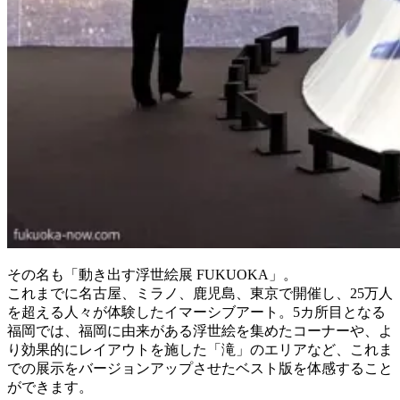
その名も「動き出す浮世絵展 FUKUOKA」。
これまでに名古屋、ミラノ、鹿児島、東京で開催し、25万人
を超える人々が体験したイマーシブアート。5カ所目となる
福岡では、福岡に由来がある浮世絵を集めたコーナーや、よ
り効果的にレイアウトを施した「滝」のエリアなど、これま
での展示をバージョンアップさせたベスト版を体感すること
ができます。