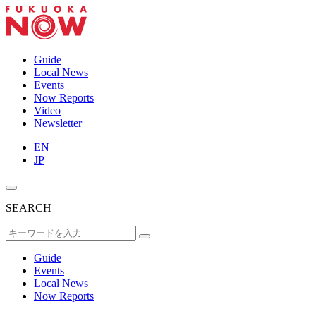
Guide
Local News
Events
Now Reports
Video
Newsletter
EN
JP
SEARCH
Guide
Events
Local News
Now Reports