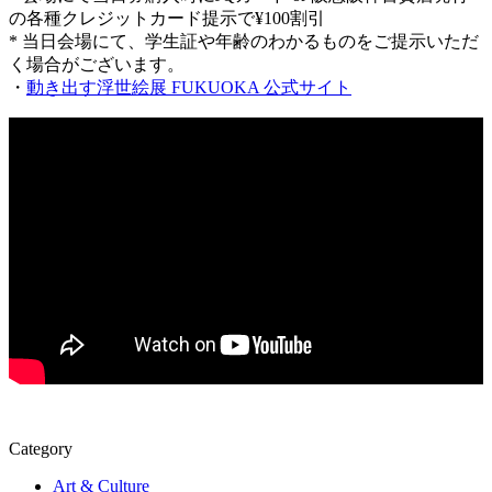
の各種クレジットカード提示で¥100割引
* 当日会場にて、学生証や年齢のわかるものをご提示いただ
く場合がございます。
・
動き出す浮世絵展 FUKUOKA 公式サイト
Category
Art & Culture