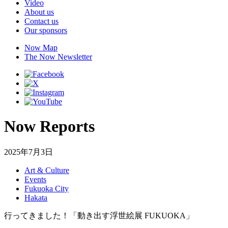
Video
About us
Contact us
Our sponsors
Now Map
The Now Newsletter
Now Reports
2025年7月3日
Art & Culture
Events
Fukuoka City
Hakata
行ってきました！「動き出す浮世絵展 FUKUOKA」