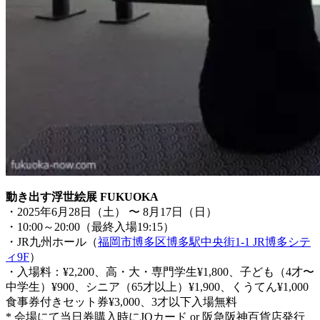
動き出す浮世絵展 FUKUOKA
・2025年6月28日（土） 〜 8月17日（日）
・10:00～20:00（最終入場19:15）
・JR九州ホール（
福岡市博多区博多駅中央街1-1 JR博多シテ
ィ9F
）
・入場料：¥2,200、高・大・専門学生¥1,800、子ども（4才〜
中学生）¥900、シニア（65才以上）¥1,900、くうてん¥1,000
食事券付きセット券¥3,000、3才以下入場無料
* 会場にて当日券購入時にJQカード or 阪急阪神百貨店発行