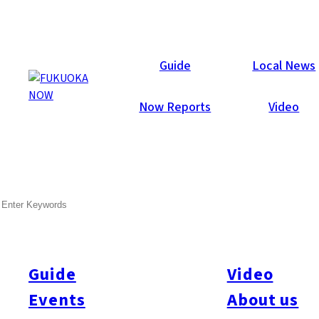
Now Reports
Guide
Local News
Now Reports
Video
Jun 1, 2011
People
Fukuoka City
SEARCH
ELLE CAFÉ with Louisa
Babaci
Guide
Video
멋진 프랑스 여성과 만나기로 한 비 내리는 어느 날. 편안한 분위
기에서 오랜 이야기를 나누고 싶었기에 특별히 엘르 카페 가장
Events
About us
안쪽에 위치한 룸을 빌렸다. 6~8명 정도가 이용하기에 딱 좋은