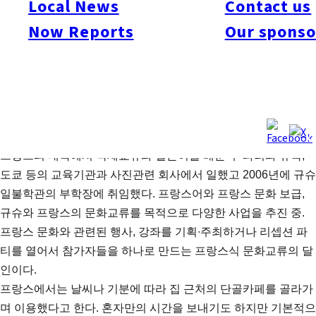
Local News
Contact us
프라이빗한 공간은 1시간 단위로 이용가능. 특별한 이와의 만남,
Now Reports
Our sponso
생일 파티, 회의 등 여러모로 사용할 수 있다.
천장에서 내리쬐는 햇살과 새하얀 인테리어가 울적한 날씨까지
잊게 해주는 엘르 카페에 그녀가 도착했다. 규슈일불학관(九州
日仏学舘) 부관장인 루이자 바바시. 프랑스에서 바캉스를 보내
고 막 후쿠오카로 돌아왔다고. 업무상 양국을 자주 오가는 그녀
는 여행을 좋아해 세계 각국을 시간 나는 대로 방문한다.
프랑스의 대학에서 국제교류와 일본어를 배운 후 파리와 뉴욕,
도쿄 등의 교육기관과 사진관련 회사에서 일했고 2006년에 규슈
일불학관의 부학장에 취임했다. 프랑스어와 프랑스 문화 보급,
규슈와 프랑스의 문화교류를 목적으로 다양한 사업을 추진 중.
프랑스 문화와 관련된 행사, 강좌를 기획∙주최하거나 리셉션 파
티를 열어서 참가자들을 하나로 만드는 프랑스식 문화교류의 달
인이다.
프랑스에서는 날씨나 기분에 따라 집 근처의 단골카페를 골라가
며 이용했다고 한다. 혼자만의 시간을 보내기도 하지만 기본적으