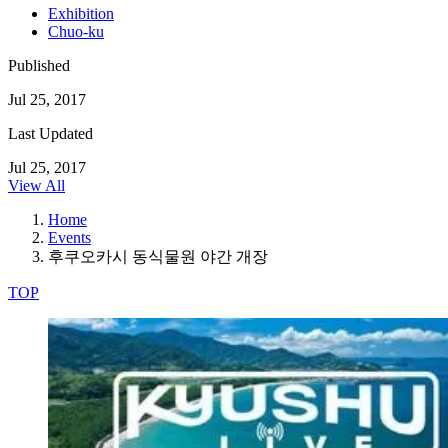
Exhibition
Chuo-ku
Published
Jul 25, 2017
Last Updated
Jul 25, 2017
View All
Home
Events
후쿠오카시 동식물원 야간 개장
TOP