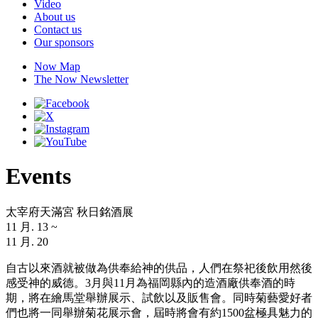
Video
About us
Contact us
Our sponsors
Now Map
The Now Newsletter
Events
太宰府天滿宮 秋日銘酒展
11 月. 13
~
11 月. 20
自古以來酒就被做為供奉給神的供品，人們在祭祀後飲用然後
感受神的威德。3月與11月為福岡縣內的造酒廠供奉酒的時
期，將在繪馬堂舉辦展示、試飲以及販售會。同時菊藝愛好者
們也將一同舉辦菊花展示會，屆時將會有約1500盆極具魅力的