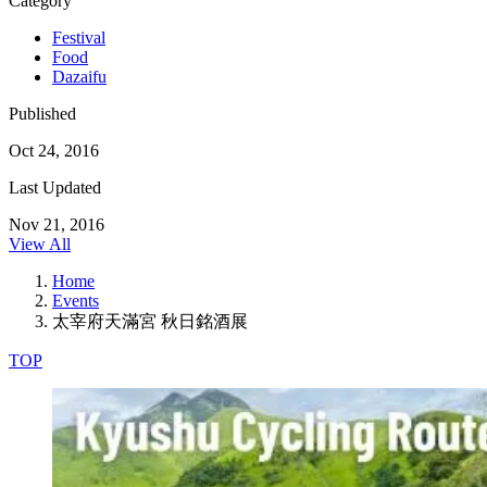
Category
Festival
Food
Dazaifu
Published
Oct 24, 2016
Last Updated
Nov 21, 2016
View All
Home
Events
太宰府天滿宮 秋日銘酒展
TOP