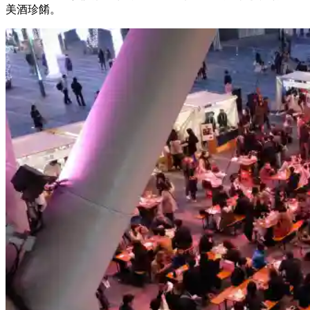
美酒珍餚。