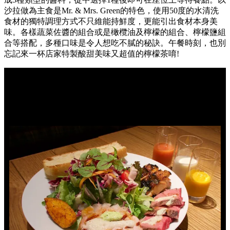
沙拉做為主食是Mr. & Mrs. Green的特色，使用50度的水清洗
食材的獨特調理方式不只維能持鮮度，更能引出食材本身美
味。各樣蔬菜佐醬的組合或是橄欖油及檸檬的組合、檸檬鹽組
合等搭配，多種口味是令人想吃不膩的秘訣。午餐時刻，也別
忘記來一杯店家特製酸甜美味又超值的檸檬茶唷!