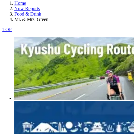
Home
Now Reports
Food & Drink
Mr. & Mrs. Green
TOP