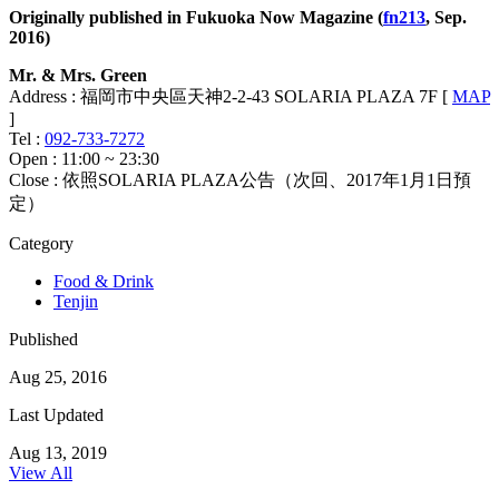
Originally published in Fukuoka Now Magazine (
fn213
, Sep.
2016)
Mr. & Mrs. Green
Address : 福岡市中央區天神2-2-43 SOLARIA PLAZA 7F [
MAP
]
Tel :
092-733-7272
Open : 11:00 ~ 23:30
Close : 依照SOLARIA PLAZA公告（次回、2017年1月1日預
定）
Category
Food & Drink
Tenjin
Published
Aug 25, 2016
Last Updated
Aug 13, 2019
View All