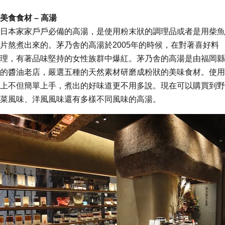
美食食材 – 高湯
日本家家戶戶必備的高湯，是使用粉末狀的調理品或者是用柴魚
片熬煮出來的。茅乃舎的高湯於2005年的時候，在對著喜好料
理，有著品味堅持的女性族群中爆紅。茅乃舎的高湯是由福岡縣
的醬油老店，嚴選五種的天然素材研磨成粉狀的美味食材。使用
上不但簡單上手，煮出的好味道更不用多說。現在可以購買到野
菜風味、洋風風味還有多樣不同風味的高湯。