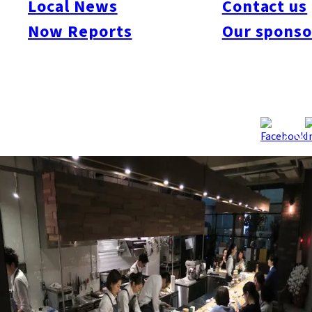
Local News
Contact us
Laboratory – 食的研究室
Now Reports
Our sponso
結合了餐廳菜色的多樣性與咖啡廳優雅又專業氣氛，同時還具備
著可以舉辦特別活動或是料理教學教室的全新“食”的空間登場
了！您可以在這邊進行充滿挑戰精神的食材或食譜的料理，也會
遇到將各式生產者集合起來的特別合作活動，偶爾也會請飯店主
廚來場即興的特別晚餐會等等。相信像這樣體驗「食」的文化的
場所，也會越來越多吧。