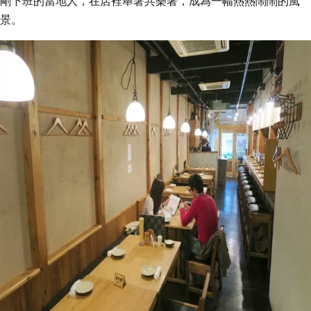
剛下班的當地人，在店裡舉箸共樂著，成為一幅熱熱鬧鬧的風
景。