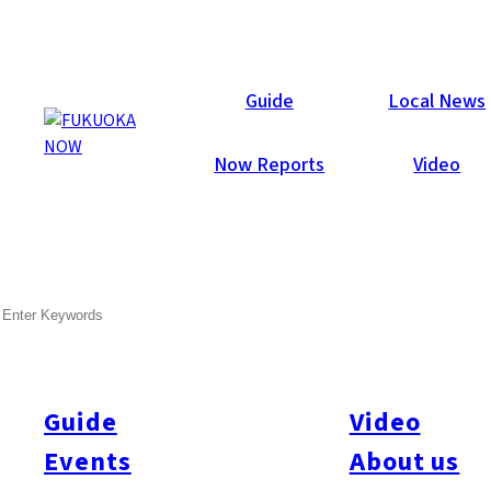
Now Reports
Guide
Local News
Now Reports
Video
Mar 28, 2016
Others
Fukuoka Prefecture
SEARCH
Now Trending
Guide
Video
Events
About us
在福岡當地目前最受矚目的流行新趨勢