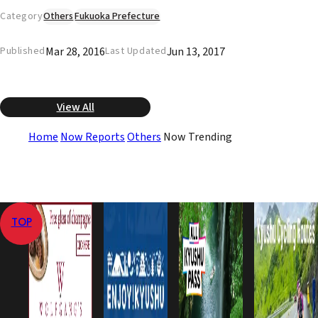
Category
Others
Fukuoka Prefecture
Mar 28, 2016
Jun 13, 2017
Published
Last Updated
View All
Home
Now Reports
Others
Now Trending
TOP