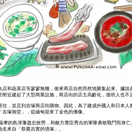
店和蔬菜店等寥寥無幾，後來商店自然而然地聚集起來。據說鼎
於附近建起了大型商業設施，商店街的店主高齡化，接班人也不足
居住，並且到吉塚商店街購物。因此，為了建成外國人和日本人
「吉塚御堂」，從緬甸迎來了金色的佛像。
將為薩摩的島津藩盡忠效勞，和敵方豊臣秀吉的軍隊勇敢戰鬥而身
地名來自「祭奠吉實的墳塚」。