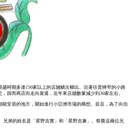
盛時期多達150家以上的店舖鱗次櫛比。沿著往昔狹窄的小路
，因而商店街走向衰退，近年來店舖數量減少到30家左右。
都能安居的地方，開始進行小亞洲市場的構想。並且，為了向信
亡。兄弟的姓名是「星野吉實」和「星野吉兼」。祭奠這兩位兄