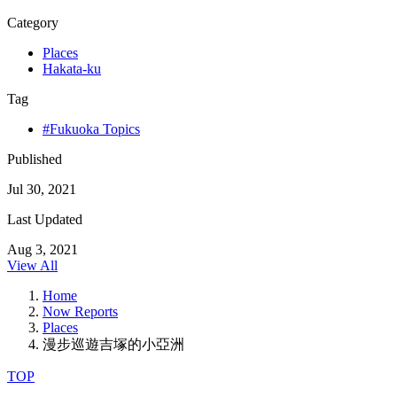
Category
Places
Hakata-ku
Tag
#Fukuoka Topics
Published
Jul 30, 2021
Last Updated
Aug 3, 2021
View All
Home
Now Reports
Places
漫步巡遊吉塚的小亞洲
TOP