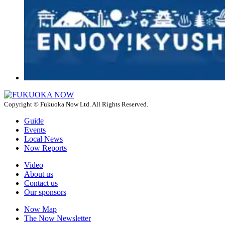
Copyright © Fukuoka Now Ltd. All Rights Reserved.
Guide
Events
Local News
Now Reports
Video
About us
Contact us
Our sponsors
Now Map
The Now Newsletter