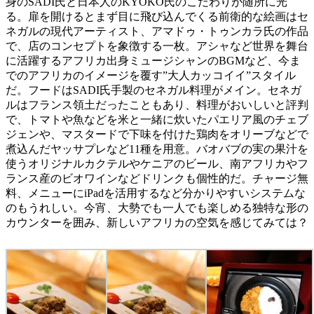
身のSADI氏と日本人のKYOKO氏のこだわりが随所に光
る。扉を開けるとまず目に飛び込んでくる前衛的な絵画はセ
ネガルの現代アーティスト、アマドゥ・トゥンカラ氏の作品
で、店のコンセプトを象徴する一枚。アシャなど世界を舞台
に活躍するアフリカ出身ミュージシャンのBGMなど、今ま
でのアフリカのイメージを覆す”大人カッコイイ”スタイル
だ。フードはSADI氏手製のセネガル料理がメイン。セネガ
ルはフランス領土だったこともあり、料理がおいしいと評判
で、トマトや魚などを米と一緒に炊いたパエリア風のチェブ
ジェンや、マスタードで下味を付けた鶏肉をオリーブなどで
煮込んだヤッサプレなど11種を用意。バオバブの実の果汁を
使うオリジナルカクテルやケニアのビール、南アフリカやフ
ランス産のビオワインなどドリンクも個性的だ。チャージ無
料、メニューにiPadを活用するなど分かりやすいシステムな
のもうれしい。今宵、大勢でも一人でも楽しめる独特な形の
カウンターを囲み、新しいアフリカの空気を感じてみては？