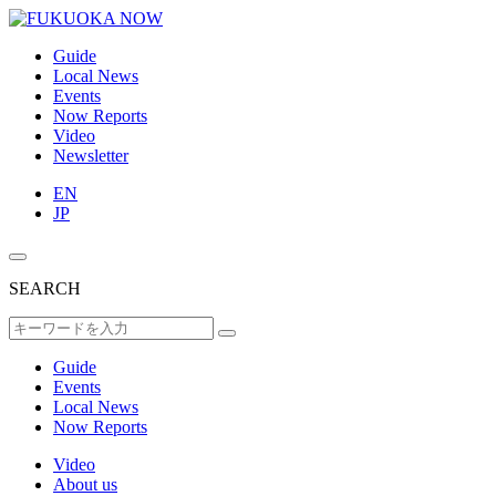
Guide
Local News
Events
Now Reports
Video
Newsletter
EN
JP
SEARCH
Guide
Events
Local News
Now Reports
Video
About us