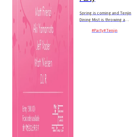
Spring is coming and Tenjin
Dining Mist is throwing a
groovy musical showcase to
#Party
#Tenjin
get you in the mood. Join
them for a relaxed Sunday
evening with food, drinks,
good music and frien...