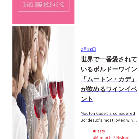
2月18日
世界で一番愛されて
いるボルドーワイン
「ムートン・カデ」
が飲めるワインイベ
ント
Mouton Cadet is considered
Bordeaux’s most loved wine,
created by Château Mouton
#Party
Rothschild. It is produced
#Momochi / Nishijin