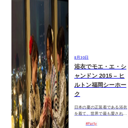
8月30日
浴衣でモエ・エ・シ
ャンドン 2015 – ヒ
ルトン福岡シーホー
ク
日本の夏の正装着である浴衣
を着て、世界で最も愛されれ
ているというシャンパン、モ
#Party
エ・エ・シャンドンを楽しむ