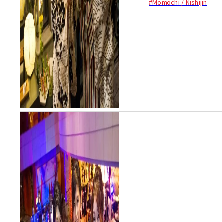
#Momochi / Nishijin
毎夏恒例のパーティイベン
ト。百道浜を望む絶景34階の
スペースと、...