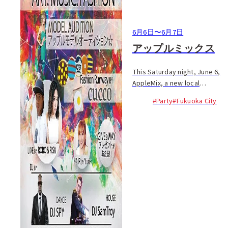
6月6日
〜
6月7日
アップルミックス
This Saturday night, June 6,
AppleMix, a new local
community of Art, Music &
#Party
#Fukuoka City
Fashion, is having a party in
Fukuoka! AppleMix offers the
atmosphere of a NYC live
music restaurant-...