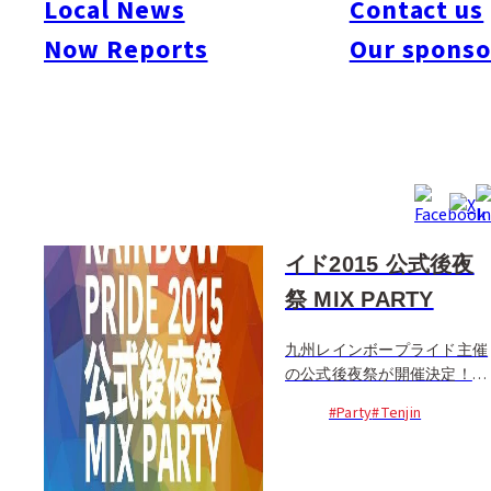
Local News
Contact us
#Seminar
#Others
#Art
#Food
#Shopping
#Flea Market
#Sports
Now Reports
Our sponso
11月22日
〜
11月23日
九州レインボープラ
イド2015 公式後夜
祭 MIX PARTY
九州レインボープライド主催
の公式後夜祭が開催決定！後
夜祭もセクシャリティー問わ
#Party
#Tenjin
ず、みんな大歓迎！専属DJの
iga-chan（小嵒ローマ）と
TAN-chanはもちろん、ゲスト