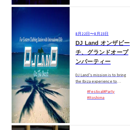
8月22日
〜
8月23日
DJ Land オンザビー
チ、グランドオープ
ンパーティー
DJ Land’s mission is to bring
the Ibiza experience to
Japan, and for his inaugural
#Festival
#Party
event he’s doing just that:
#Itoshima
two clubbing stages, BBQ, a
private beach, professional
dancers, VIP ...