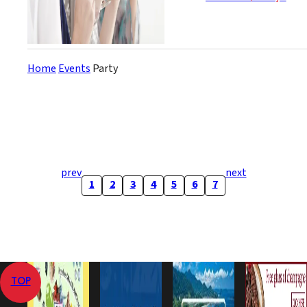
through the assembly of a
variety of grapes, from
several Bordeaux regio...
Home
Events
Party
prev
next
1
2
3
4
5
6
7
TOP