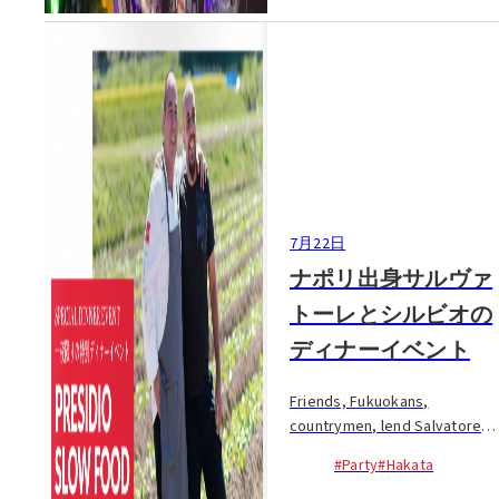
7月22日
ナポリ出身サルヴァ
トーレとシルビオの
ディナーイベント
Friends, Fukuokans,
countrymen, lend Salvatore
your ears. You are all invited
#Party
#Hakata
to a special summer dinner