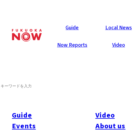
Events
Guide
Local News
Now Reports
Video
SEARCH
Guide
Video
Events
About us
All
#Festival
#Exhibition
#Music
#Film
#Party
#Community
#Culture
#Stage