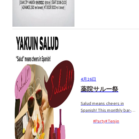
4月26日
薬院サルー祭
Salud means cheers in
Spanish! This monthly bar-
hopping event in the Yakuin
#Party
#Tenjin
area is a great chance to
meet people and discover
new bars and restaurants.