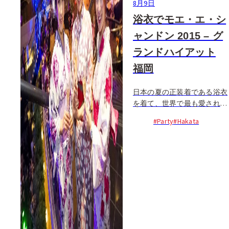
8月9日
浴衣でモエ・エ・シ
ャンドン 2015 – グ
ランドハイアット
福岡
日本の夏の正装着である浴衣
を着て、世界で最も愛されれ
ているというシャンパン、モ
#Party
#Hakata
エ・エ・シャンドンを楽しむ
人気イベント。日本とフラン
スの伝統文化が国境を越えて
交差し...