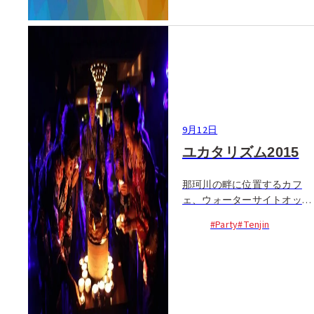
DJにはYUKKeとmegu、37も
加わり、会場を一気にパーテ
ィームードに包み込む。他に
もLilyChang、あばずれクロー
バーZ〜スペシャルユニッ
ト〜のステージパフォーマン
スを迎えて、さ...
9月12日
ユカタリズム2015
那珂川の畔に位置するカフ
ェ、ウォーターサイトオット
ーで、浴衣・陶器・音楽が融
#Party
#Tenjin
合するイベントが催される。
受付で入り口に並べられた器
の中から好きな小石原焼の器
を選び、その器で飲み物を楽
しめ...