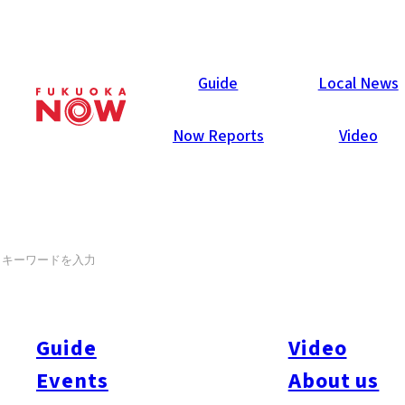
Events
Guide
Local News
Now Reports
Video
アートフェアアジア福岡2019
SEARCH
9月5日
〜
9月8日
絵画・彫刻・立体・版画・写真など、国内外62のギャラリー
から集められた多彩な作品を展示する九州最大の現代アートの
祭典。第5回目となる今年は、従来のホテルオークラに福岡三
Guide
Video
越9Fの三越ギャラリーが加わり、2会場での開催となる。アー
Events
About us
ティスト、ギャラリー、来場者が交流できるのも魅力で、アー