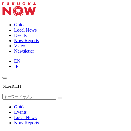
Guide
Local News
Events
Now Reports
Video
Newsletter
EN
JP
SEARCH
Guide
Events
Local News
Now Reports