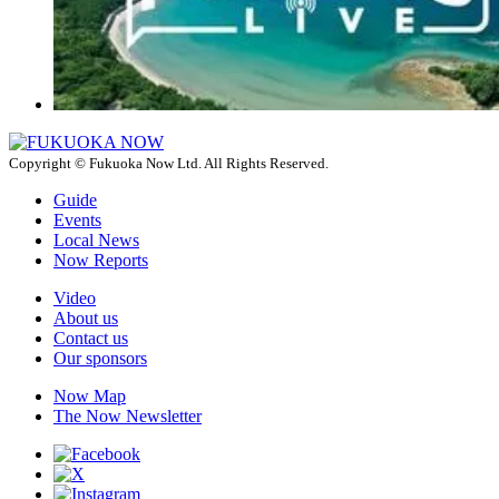
Copyright © Fukuoka Now Ltd. All Rights Reserved.
Guide
Events
Local News
Now Reports
Video
About us
Contact us
Our sponsors
Now Map
The Now Newsletter