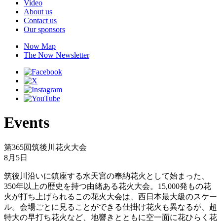
Video
About us
Contact us
Our sponsors
Now Map
The Now Newsletter
Events
第365回筑後川花火大会
8月5日
筑後川沿いに鎮座する水天宮の奉納花火として始まった、
350年以上の歴史を持つ由緒ある花火大会。15,000発もの花
火が打ち上げられるこの花火大会は、西日本最大級のスケー
ル。会場ごとに見ることができる仕掛け花火も異なるが、超
特大の早打ち花火など、地響きとともに空一面に花ひらく花