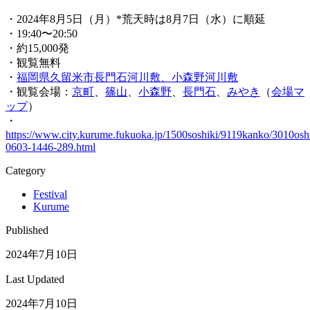
・2024年8月5日（月）*荒天時は8月7日（水）に順延
・19:40〜20:50
・約15,000発
・観覧無料
・
福岡県久留米市長門石河川敷、小森野河川敷
・観覧会場：
京町
、
篠山
、
小森野
、
長門石
、
みやき
（
会場マ
ップ
）
・
https://www.city.kurume.fukuoka.jp/1500soshiki/9119kanko/3010osh
0603-1446-289.html
Category
Festival
Kurume
Published
2024年7月10日
Last Updated
2024年7月10日