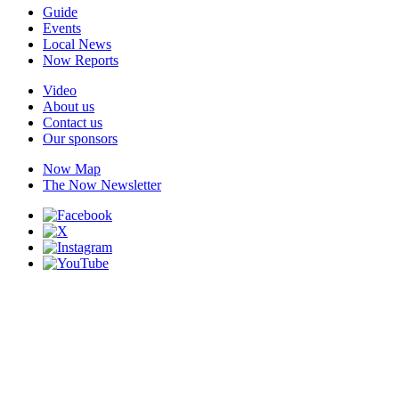
Guide
Events
Local News
Now Reports
Video
About us
Contact us
Our sponsors
Now Map
The Now Newsletter