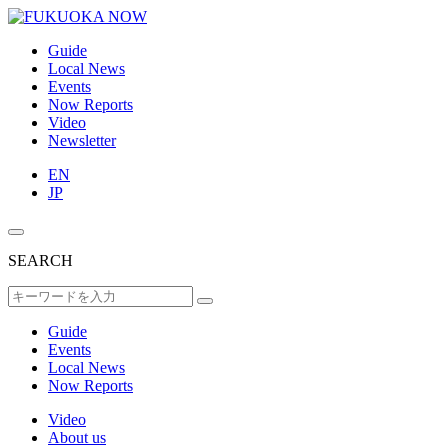
Guide
Local News
Events
Now Reports
Video
Newsletter
EN
JP
SEARCH
Guide
Events
Local News
Now Reports
Video
About us